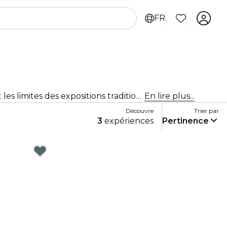
FR
Expériences immersives, expériences artistiques immersives et expositions immersives à Cincinnati qui repoussent les limites des expositions traditionnelles grâce à une technologie de pointe.
En lire plus...
Découvre
Trier par
3
expériences
Pertinence