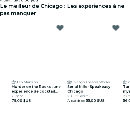
À partir de
70,00 $US
Le meilleur de Chicago : Les expériences à ne
pas manquer
Stan Mansion
Chicago Theater Works
S
Murder on the Rocks : une
Serial Killer Speakeasy -
Tar
expérience de cocktail
Chicago
mys
meurtrière
25 sept.
20 - 22 août
coc
23 o
79,00 $US
À partir de
55,00 $US
56,