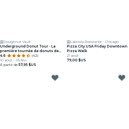
Doughnut Vault
Labriola Ristorante - Chicago
Underground Donut Tour - La
Pizza City USA Friday Downtown
première tournée de donuts de
Pizza Walk
Chicago
4.6
(42)
21 août
10 août - 05 févr.
79,00 $US
À partir de
57,95 $US