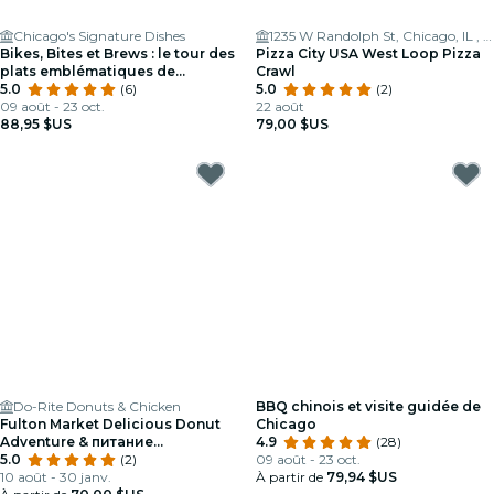
Chicago's Signature Dishes
1235 W Randolph St, Chicago, IL , USA
Bikes, Bites et Brews : le tour des
Pizza City USA West Loop Pizza
plats emblématiques de
Crawl
Chicago
5.0
(6)
5.0
(2)
09 août - 23 oct.
22 août
88,95 $US
79,00 $US
Do-Rite Donuts & Chicken
BBQ chinois et visite guidée de
Fulton Market Delicious Donut
Chicago
Adventure & питание
4.9
(28)
ambulантasy
5.0
(2)
09 août - 23 oct.
10 août - 30 janv.
À partir de
79,94 $US