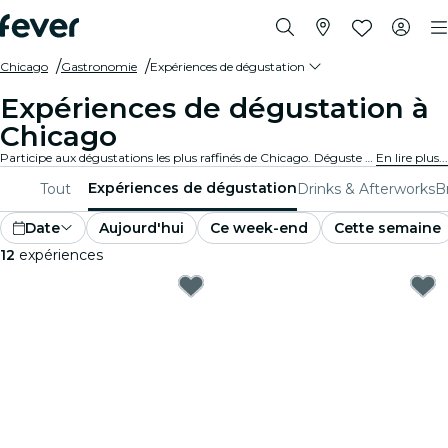
Chicago
Gastronomie
Expériences de dégustation
Expériences de dégustation à
Chicago
Participe aux dégustations les plus raffinés de Chicago. Déguste des vins, des bières artisanales et des plats gastronomiques tout en apprenant des experts.
En lire plus...
Expériences de dégustation
Tout
Drinks & Afterworks
B
Date
Aujourd'hui
Ce week-end
Cette semaine
12
expériences