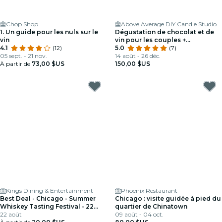
Chop Shop
Above Average DIY Candle Studio
1. Un guide pour les nuls sur le
Dégustation de chocolat et de
vin
vin pour les couples +
4.1
(12)
Fabrication de bougies
5.0
(7)
05 sept. - 21 nov.
14 août - 26 déc.
À partir de
73,00 $US
150,00 $US
Kings Dining & Entertainment
Phoenix Restaurant
Best Deal - Chicago - Summer
Chicago : visite guidée à pied du
Whiskey Tasting Festival - 22
quartier de Chinatown
août FU
22 août
09 août - 04 oct.