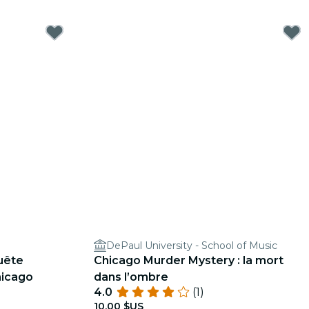
DePaul University - School of Music
quête
Chicago Murder Mystery : la mort
hicago
dans l’ombre
4.0
(1)
10,00 $US