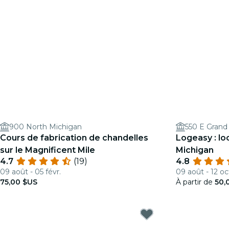
900 North Michigan
550 E Grand
Cours de fabrication de chandelles
Logeasy : lo
sur le Magnificent Mile
Michigan
4.7
(19)
4.8
09 août - 05 févr.
09 août - 12 oc
75,00 $US
À partir de
50,