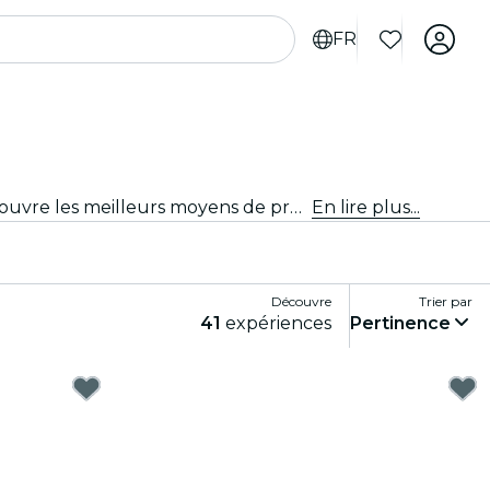
FR
Lance-toi dans des activités passionnantes à Chicago. Des aventures en plein air aux expériences culturelles, découvre les meilleurs moyens de profiter au maximum de ton temps.
En lire plus...
Découvre
Trier par
41
expériences
Pertinence