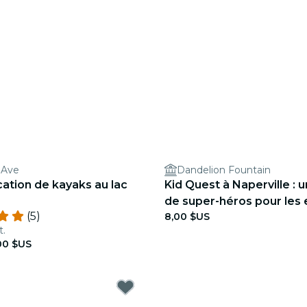
 Ave
Dandelion Fountain
cation de kayaks au lac
Kid Quest à Naperville : 
de super-héros pour les 
(5)
8,00 $US
ans)
t.
00 $US