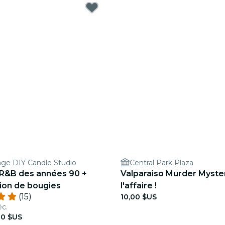
ge DIY Candle Studio
Central Park Plaza
 R&B des années 90 +
Valparaiso Murder Myster
tion de bougies
l'affaire !
(15)
10,00 $US
éc.
00 $US