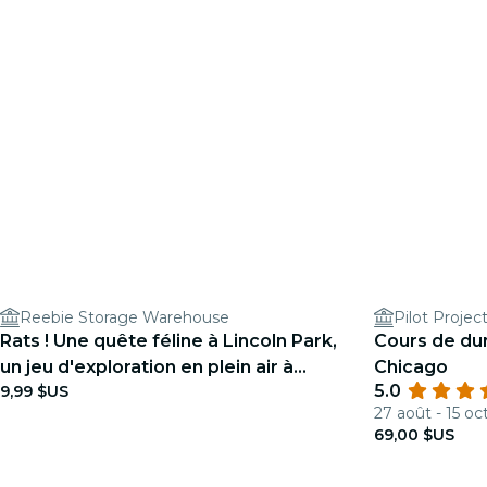
Reebie Storage Warehouse
Pilot Projec
Rats ! Une quête féline à Lincoln Park,
Cours de dum
un jeu d'exploration en plein air à
Chicago
5.0
9,99 $US
Chicago
27 août - 15 oct
69,00 $US