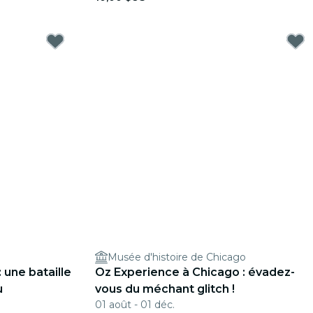
Musée d'histoire de Chicago
 une bataille
Oz Experience à Chicago : évadez-
u
vous du méchant glitch !
01 août - 01 déc.