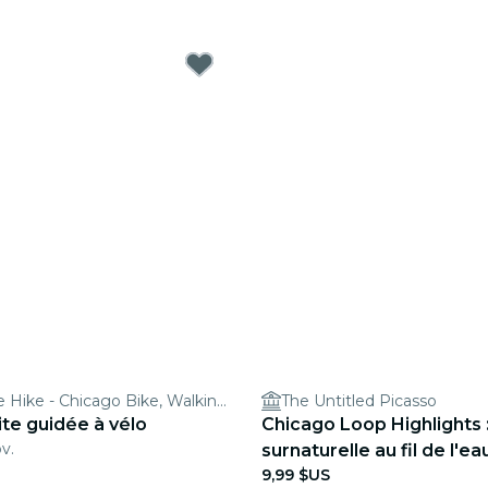
Bobby's Bike Hike - Chicago Bike, Walking & Food Tours
The Untitled Picasso
ite guidée à vélo
Chicago Loop Highlights :
v.
surnaturelle au fil de l'ea
9,99 $US