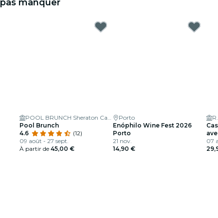
pas manquer
POOL BRUNCH Sheraton Cascais Resort
Porto
R.
Pool Brunch
Enóphilo Wine Fest 2026
Cas
4.6
(12)
Porto
ave
09 août - 27 sept.
21 nov.
VIP
07 a
À partir de
45,00 €
14,90 €
29,