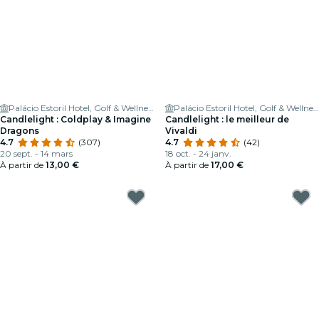
Palácio Estoril Hotel, Golf & Wellness
Palácio Estoril Hotel, Golf & Wellness
Candlelight : Coldplay & Imagine
Candlelight : le meilleur de
Dragons
Vivaldi
4.7
(307)
4.7
(42)
20 sept. - 14 mars
18 oct. - 24 janv.
À partir de
13,00 €
À partir de
17,00 €