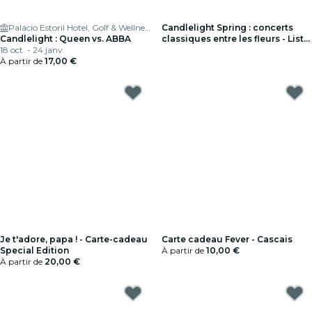
Palácio Estoril Hotel, Golf & Wellness
Candlelight Spring : concerts
Candlelight : Queen vs. ABBA
classiques entre les fleurs - Liste
18 oct. - 24 janv.
d'attente
À partir de
17,00 €
Je t'adore, papa ! - Carte-cadeau
Carte cadeau Fever - Cascais
Special Edition
À partir de
10,00 €
À partir de
20,00 €