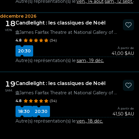
Autre(s) représentation(s) le:
ven., 14 août
·
sam., 12 sept.
·
sa
décembre 2026
18
Candlelight : les classiques de Noël
VEN.
James Fairfax Theatre at National Gallery of Australia
4.8
(34)
À partir de
20:30
41,00 $AU
Autre(s) représentation(s) le:
sam., 19 déc.
19
Candlelight : les classiques de Noël
SAM.
James Fairfax Theatre at National Gallery of Australia
4.8
(34)
À partir de
18:30
20:30
41,50 $AU
Autre(s) représentation(s) le:
ven., 18 déc.