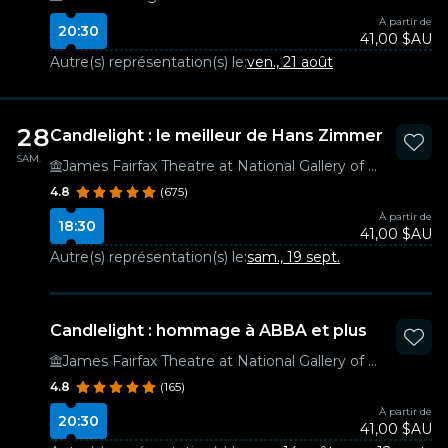
À partir de
20:30
41,00 $AU
Autre(s) représentation(s) le:
ven., 21 août
28
Candlelight : le meilleur de Hans Zimmer
SAM.
James Fairfax Theatre at National Gallery of Australia
4.8
(675)
À partir de
18:30
41,00 $AU
Autre(s) représentation(s) le:
sam., 19 sept.
Candlelight : hommage à ABBA et plus
James Fairfax Theatre at National Gallery of Australia
4.8
(165)
À partir de
20:30
41,00 $AU