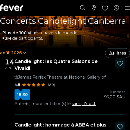
Concerts Candlelight Canberra
Plus de 100 villes
à travers le monde.
+3M
de participants.
août 2026
Filtres
14
Candlelight : les Quatre Saisons de
Vivaldi
VEN.
James Fairfax Theatre at National Gallery of Australia
4.8
(650)
À partir de
18:30
95,00 $AU
Autre(s) représentation(s) le:
sam., 17 oct.
Candlelight : hommage à ABBA et plus