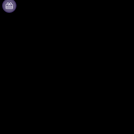
À propos de Fever
Collaborer avec nous
Presse
Fever Zone
Travailler chez Fever
Publiez votre événement
Cartes-cadeaux
Événements d'entreprise et
avantages
Centre d'aide
Programme d'affiliation
Programme
d'ambassadeurs et
d'influenceurs
Partenariats avec des
marques
Fever pour les
Nous suivre
professionnels