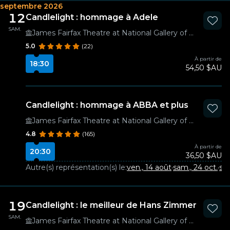
septembre 2026
12
Candlelight : hommage à Adele
SAM.
James Fairfax Theatre at National Gallery of Australia
5.0
(22)
À partir de
18:30
54,50 $AU
Candlelight : hommage à ABBA et plus
James Fairfax Theatre at National Gallery of Australia
4.8
(165)
À partir de
20:30
36,50 $AU
Autre(s) représentation(s) le:
ven., 14 août
·
sam., 24 oct.
·
sam
19
Candlelight : le meilleur de Hans Zimmer
SAM.
James Fairfax Theatre at National Gallery of Australia