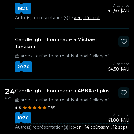
À partir de
18:30
44,50 $AU
Autre(s) représentation(s) le:
ven., 14 août
Candlelight : hommage à Michael
Jackson
James Fairfax Theatre at National Gallery of Australia
À partir de
20:30
54,50 $AU
24
Candlelight : hommage à ABBA et plus
SAM.
James Fairfax Theatre at National Gallery of Australia
4.8
(165)
À partir de
18:30
41,00 $AU
Autre(s) représentation(s) le:
ven., 14 août
·
sam., 12 sept.
·
sa