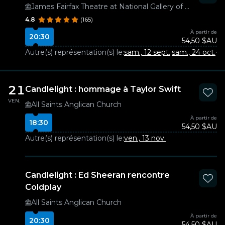
James Fairfax Theatre at National Gallery of Australia
4.8
(165)
À partir de
20:30
54,50 $AU
Autre(s) représentation(s) le:
sam., 12 sept.
·
sam., 24 oct.
·
sa
21
Candlelight : hommage à Taylor Swift
VEN.
All Saints Anglican Church
À partir de
18:30
54,50 $AU
Autre(s) représentation(s) le:
ven., 13 nov.
Candlelight : Ed Sheeran rencontre
Coldplay
All Saints Anglican Church
À partir de
20:30
54,50 $AU