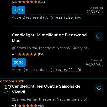
4.8
(675)
À partir de
18:30
46,50 $AU
Autre(s) représentation(s) le:
sam., 28 nov.
Candlelight : le meilleur de Fleetwood
Mac
James Fairfax Theatre at National Gallery of Australia
4.9
(187)
À partir de
20:30
48,50 $AU
Autre(s) représentation(s) le:
sam., 29 août
octobre 2026
17
Candlelight : les Quatre Saisons de
Vivaldi
SAM.
James Fairfax Theatre at National Gallery of Australia
4.8
(650)