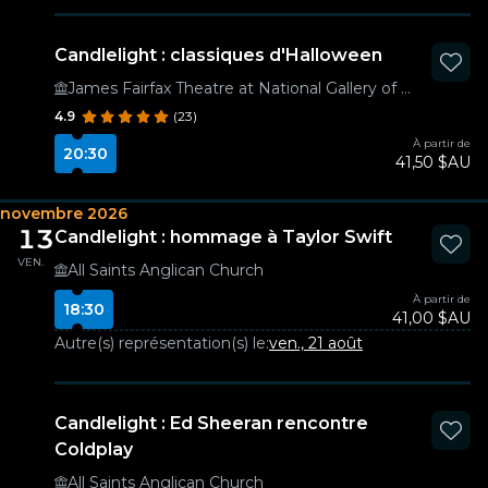
Candlelight : classiques d'Halloween
James Fairfax Theatre at National Gallery of Australia
4.9
(23)
À partir de
20:30
41,50 $AU
novembre 2026
13
Candlelight : hommage à Taylor Swift
VEN.
All Saints Anglican Church
À partir de
18:30
41,00 $AU
Autre(s) représentation(s) le:
ven., 21 août
Candlelight : Ed Sheeran rencontre
Coldplay
All Saints Anglican Church