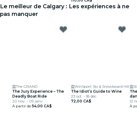
110,00 CA$
Le meilleur de Calgary : Les expériences à ne
pas manquer
The GRAND
WinSport Ski & Snowboard Hill
The Jury Experience – The
The Idiot’s Guide to Wine
The
Deadly Boat Ride
23 oct. - 18 déc.
dan
20 nov. - 09 janv.
72,00 CA$
12 n
À partir de
54,00 CA$
À pa