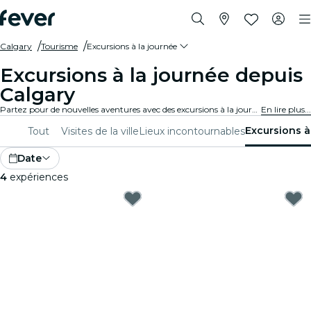
Calgary
Tourisme
Excursions à la journée
Excursions à la journée depuis
Calgary
Partez pour de nouvelles aventures avec des excursions à la journée au départ de Calgary. Découvrez des sites d’exception, des paysages spectaculaires et des lieux culturels aux côtés de guides passionnés, et explorez le meilleur de la région.
En lire plus...
Excursions à
Tout
Visites de la ville
Lieux incontournables
Date
4
expériences