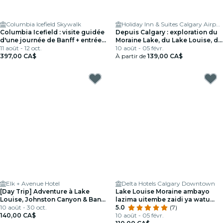
Columbia Icefield Skywalk
Holiday Inn & Suites Calgary Airport North
Columbia Icefield : visite guidée
Depuis Calgary : exploration du
d'une journée de Banff + entrée
Moraine Lake, du Lake Louise, de
au Skywalk + déjeuner
11 août - 12 oct.
Banff
10 août - 05 févr.
397,00 CA$
À partir de
139,00 CA$
Elk + Avenue Hotel
Delta Hotels Calgary Downtown
[Day Trip] Adventure à Lake
Lake Louise Moraine ambayo
Louise, Johnston Canyon & Banff
lazima uitembe zaidi ya watu
Town
10 août - 30 oct.
wengi
5.0
(7)
140,00 CA$
10 août - 05 févr.