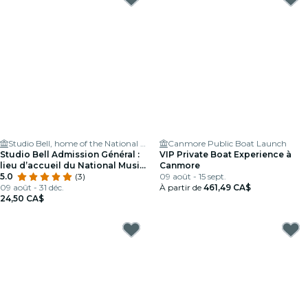
Studio Bell, home of the National Music Centre
Canmore Public Boat Launch
Studio Bell Admission Général :
VIP Private Boat Experience à
lieu d’accueil du National Music
Canmore
Centre
5.0
(3)
09 août - 15 sept.
09 août - 31 déc.
À partir de
461,49 CA$
24,50 CA$