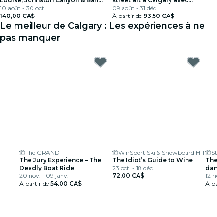
Louise, Johnston Canyon & Banff
street art à Calgary avec
Town
10 août - 30 oct.
dégustations de bière artisanale
09 août - 31 déc.
140,00 CA$
À partir de
93,50 CA$
Le meilleur de Calgary : Les expériences à ne
pas manquer
The GRAND
WinSport Ski & Snowboard Hill
The Jury Experience – The
The Idiot’s Guide to Wine
The
Deadly Boat Ride
23 oct. - 18 déc.
dan
20 nov. - 09 janv.
72,00 CA$
12 n
À partir de
54,00 CA$
À pa