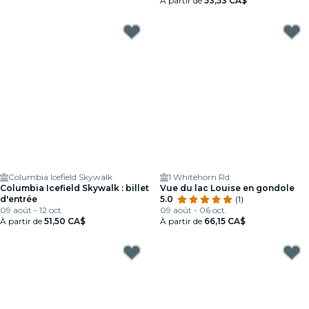
À partir de
53,53 CA$
Columbia Icefield Skywalk
1 Whitehorn Rd
Columbia Icefield Skywalk : billet
Vue du lac Louise en gondole
d'entrée
5.0
(1)
09 août - 12 oct.
09 août - 06 oct.
À partir de
51,50 CA$
À partir de
66,15 CA$