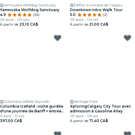
Yamnuska Wolfdog Sanctuary
Édifice municipal de Calgary
Yamnuska Wolfdog Sanctuary
Downtown Intro Walk Tour
4.9
(36)
5.0
(2)
09 août - 05 nov.
09 août - 04 oct.
À partir de
23,10 CA$
À partir de
21,00 CA$
Columbia Icefield Skywalk
Heritage Park
Columbia Icefield : visite guidée
XploringCalgary City Tour avec
d'une journée de Banff + entrée
admission à Gasoline Alley
au Skywalk + déjeuner
11 août - 12 oct.
09 août - 05 oct.
397,00 CA$
À partir de
71,40 CA$