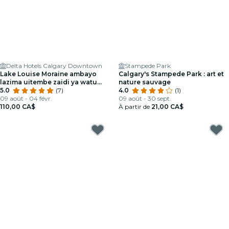
Delta Hotels Calgary Downtown
Stampede Park
Lake Louise Moraine ambayo
Calgary's Stampede Park : art et
lazima uitembe zaidi ya watu
nature sauvage
wengi
5.0
(7)
4.0
(1)
09 août - 04 févr.
09 août - 30 sept.
110,00 CA$
À partir de
21,00 CA$