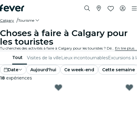
Calgary
Tourisme
Choses à faire à Calgary pour
les touristes
Tu cherches des activités à faire à Calgary pour les touristes ? Découvre Calgary une aventure à la fois avec ces expériences passionnantes spécialement conçues pour les touristes. Découvre les meilleures choses à faire !
En lire plus...
Tout
Visites de la ville
Lieux incontournables
Excursions à 
Date
Aujourd'hui
Ce week-end
Cette semaine
18
expériences