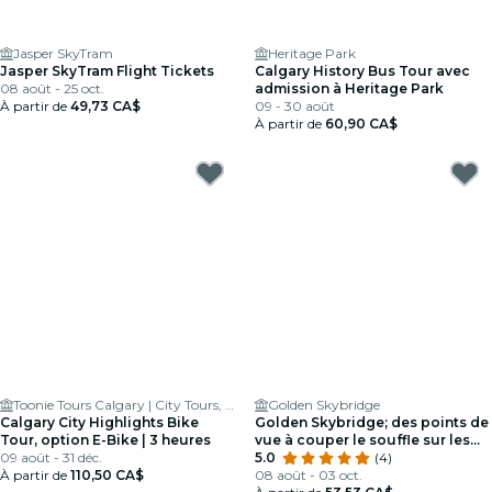
Jasper SkyTram
Heritage Park
Jasper SkyTram Flight Tickets
Calgary History Bus Tour avec
08 août - 25 oct.
admission à Heritage Park
À partir de
49,73 CA$
09 - 30 août
À partir de
60,90 CA$
Toonie Tours Calgary | City Tours, Bike & Scooter Rentals
Golden Skybridge
Calgary City Highlights Bike
Golden Skybridge; des points de
Tour, option E-Bike | 3 heures
vue à couper le souffle sur les
09 août - 31 déc.
montagnes Rocheuses et
5.0
(4)
À partir de
110,50 CA$
Purcell!
08 août - 03 oct.