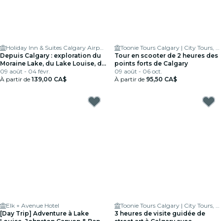
Holiday Inn & Suites Calgary Airport North
Toonie Tours Calgary | City Tours, Bike & Scooter Rentals
Depuis Calgary : exploration du
Tour en scooter de 2 heures des
Moraine Lake, du Lake Louise, de
points forts de Calgary
Banff
09 août - 04 févr.
09 août - 06 oct.
À partir de
139,00 CA$
À partir de
95,50 CA$
Elk + Avenue Hotel
Toonie Tours Calgary | City Tours, Bike & Scooter Rentals
[Day Trip] Adventure à Lake
3 heures de visite guidée de