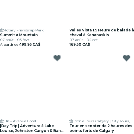
Rotary Friendship Park
Valley Vista 1.5 Heure de balade à
Summit a Mountain
cheval à Kananaskis
07 août - 03 févr.
07 août - 04 oct.
À partir de
499,95 CA$
169,50 CA$
Elk + Avenue Hotel
Toonie Tours Calgary | City Tours, Bike & Scooter Rentals
[Day Trip] Adventure à Lake
Tour en scooter de 2 heures des
Louise, Johnston Canyon & Banff
points forts de Calgary