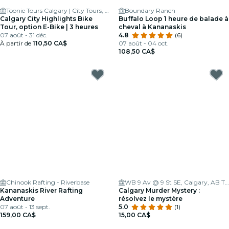
Toonie Tours Calgary | City Tours, Bike & Scooter Rentals
Boundary Ranch
Calgary City Highlights Bike
Buffalo Loop 1 heure de balade à
Tour, option E-Bike | 3 heures
cheval à Kananaskis
07 août - 31 déc.
4.8
(6)
À partir de
110,50 CA$
07 août - 04 oct.
108,50 CA$
Chinook Rafting - Riverbase
WB 9 Av @ 9 St SE, Calgary, AB T2G 2Z2, Canada
Kananaskis River Rafting
Calgary Murder Mystery :
Adventure
résolvez le mystère
07 août - 13 sept.
5.0
(1)
159,00 CA$
15,00 CA$