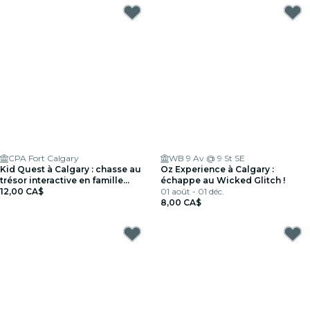
CPA Fort Calgary
WB 9 Av @ 9 St SE
Kid Quest à Calgary : chasse au
Oz Experience à Calgary :
trésor interactive en famille
échappe au Wicked Glitch !
(âges 4–8)
12,00 CA$
01 août - 01 déc.
8,00 CA$