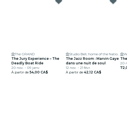
The GRAND
Studio Bell, home of the National Music Centre
W
The Jury Experience – The
The Jazz Room : Marvin Gaye
The
Deadly Boat Ride
dans une nuit de soul
20 n
20 nov. - 09 janv.
12 nov. - 21 févr.
72,
À partir de
54,00 CA$
À partir de
42,12 CA$