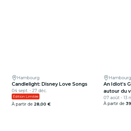
Hambourg
Hambour
Candlelight: Disney Love Songs
An Idiot’s 
04 sept. - 27 déc.
autour du v
Édition Limitée
07 août - 13 
À partir de
39
À partir de
28,00 €