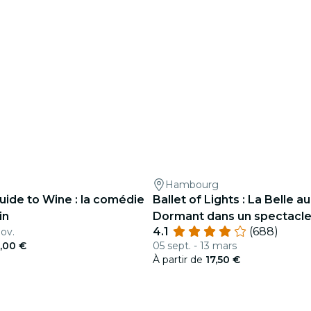
g
Hambourg
Guide to Wine : la comédie
Ballet of Lights : La Belle a
in
Dormant dans un spectacl
4.1
(688)
nov.
étincelant
,00 €
05 sept. - 13 mars
À partir de
17,50 €