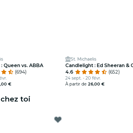
is
St. Michaelis
t : Queen vs. ABBA
Candlelight : Ed Sheeran & 
(694)
4.6
(652)
évr.
24 sept. - 20 févr.
,00 €
À partir de
26,00 €
 chez toi