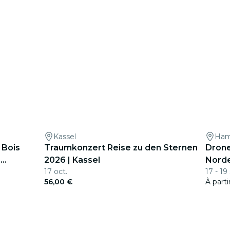
Kassel
Ham
u Bois
Traumkonzert Reise zu den Sternen
Drone
e
2026 | Kassel
Norde
17 oct.
17 - 19
56,00 €
À part