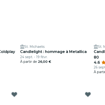
St. Michaelis
St. 
Coldplay
Candlelight : hommage à Metallica
Candl
24 sept. - 19 févr.
80
À partir de
26,00 €
4.6
26 sept
À part