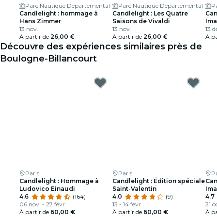
Parc Nautique Départemental
Parc Nautique Départemental
P
Candlelight : hommage à
Candlelight : Les Quatre
Can
Hans Zimmer
Saisons de Vivaldi
Ima
13 nov.
13 nov.
13 d
À partir de
26,00 €
À partir de
26,00 €
À pa
Découvre des expériences similaires près de
Boulogne-Billancourt
Paris
Paris
Pa
Candlelight : Hommage à
Candlelight : Édition spéciale
Can
Ludovico Einaudi
Saint-Valentin
Ima
4.6
(164)
4.0
(9)
4.7
06 nov. - 27 févr.
13 - 14 févr.
31 o
À partir de
60,00 €
À partir de
60,00 €
À pa