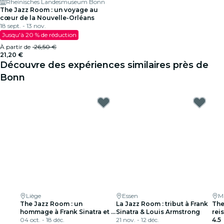
Rheinisches Landesmuseum Bonn
The Jazz Room : un voyage au
cœur de la Nouvelle-Orléans
18 sept. - 13 nov.
Jusqu'à 20 % de réduction
À partir de
26,50 €
21,20 €
Découvre des expériences similaires près de
Bonn
Liège
Essen
M
The Jazz Room : un
La Jazz Room : tribut à Frank
The
hommage à Frank Sinatra et à
Sinatra & Louis Armstrong
rei
Louis Armstrong
04 oct. - 18 déc.
21 nov. - 12 déc.
Orl
4.5