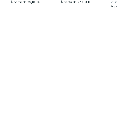
À partir de
25,00 €
À partir de
23,00 €
29 n
À pa