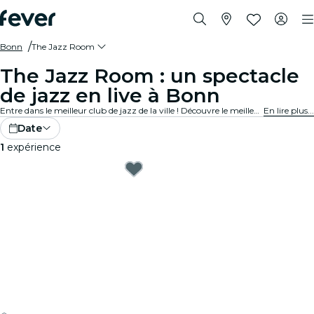
Bonn
The Jazz Room
The Jazz Room : un spectacle
de jazz en live à Bonn
Entre dans le meilleur club de jazz de la ville ! Découvre le meilleur du blues, de la soul et du jazz dans des lieux intimistes près de chez toi. Chaque note raconte une histoire, chaque solo te touche en plein cœur. Découvre les concerts de jazz en direct autour de toi !
En lire plus...
Date
1
expérience