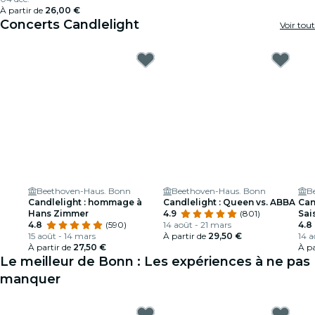
À partir de
26,00 €
Concerts Candlelight
Voir tout
Beethoven-Haus. Bonn
Beethoven-Haus. Bonn
B
Candlelight : hommage à
Candlelight : Queen vs. ABBA
Can
Hans Zimmer
4.9
(801)
Sai
4.8
(590)
14 août - 21 mars
4.8
15 août - 14 mars
À partir de
29,50 €
14 a
À partir de
27,50 €
À pa
Le meilleur de Bonn : Les expériences à ne pas
manquer