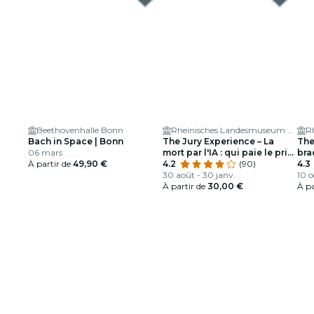
Beethovenhalle Bonn
Rheinisches Landesmuseum Bonn
Bach in Space | Bonn
The Jury Experience – La
The
06 mars
mort par l'IA : qui paie le prix
bra
À partir de
49,90 €
?
4.2
(90)
dol
4.3
30 août - 30 janv.
10 o
À partir de
30,00 €
À pa