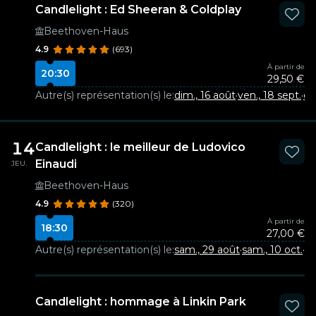
Candlelight : Ed Sheeran & Coldplay
Beethoven-Haus
4.9
(693)
À partir de
20:30
29,50 €
Autre(s) représentation(s) le:
dim., 16 août
·
ven., 18 sept.
·
di
14
Candlelight : le meilleur de Ludovico
Einaudi
JEU.
Beethoven-Haus
4.9
(320)
À partir de
18:30
27,00 €
Autre(s) représentation(s) le:
sam., 29 août
·
sam., 10 oct.
·
sa
Candlelight : hommage à Linkin Park