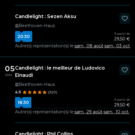
Candlelight : Sezen Aksu
Beethoven-Haus
À partir de
20:30
29,50 €
Autre(s) représentation(s) le:
sam., 08 août
·
sam., 03 oct.
·
d
05
Candlelight : le meilleur de Ludovico
Einaudi
SAM.
Beethoven-Haus
4.9
(320)
À partir de
18:30
29,50 €
Autre(s) représentation(s) le:
sam., 29 août
·
sam., 10 oct.
·
sa
Candlelight : Phil Collins