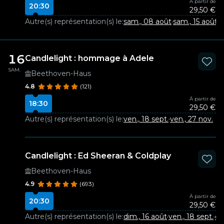
À partir de
20:30
29,50 €
Autre(s) représentation(s) le:
sam., 08 août
·
sam., 15 août
·
v
16
Candlelight : hommage à Adele
SAM.
Beethoven-Haus
4.8
(121)
À partir de
18:30
29,50 €
Autre(s) représentation(s) le:
ven., 18 sept.
·
ven., 27 nov.
Candlelight : Ed Sheeran & Coldplay
Beethoven-Haus
4.9
(693)
À partir de
20:30
29,50 €
Autre(s) représentation(s) le:
dim., 16 août
·
ven., 18 sept.
·
di