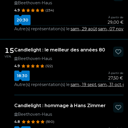
Beethoven-Haus
4.9
(234)
À partir de
20:30
29,00 €
Autre(s) représentation(s) le:
sam., 29 août
·
sam., 07 nov.
15
Candlelight : le meilleur des années 80
VEN.
Beethoven-Haus
4.9
(122)
À partir de
18:30
27,50 €
Autre(s) représentation(s) le:
sam., 19 sept.
·
sam., 31 oct.
·
je
Candlelight : hommage à Hans Zimmer
Beethoven-Haus
4.8
(590)