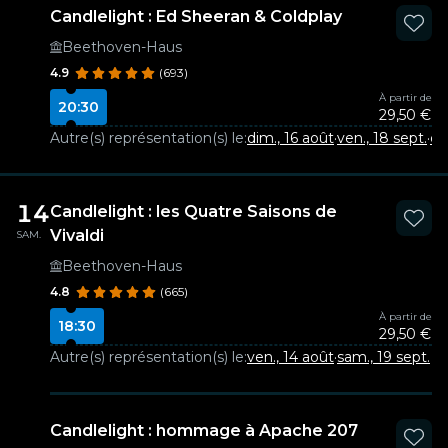
Candlelight : Ed Sheeran & Coldplay
Beethoven-Haus
4.9
(693)
À partir de
20:30
29,50 €
Autre(s) représentation(s) le:
dim., 16 août
·
ven., 18 sept.
·
di
14
Candlelight : les Quatre Saisons de
Vivaldi
SAM.
Beethoven-Haus
4.8
(665)
À partir de
18:30
29,50 €
Autre(s) représentation(s) le:
ven., 14 août
·
sam., 19 sept.
Candlelight : hommage à Apache 207