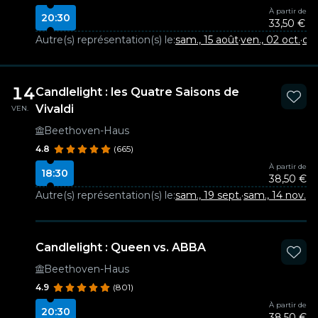
À partir de
20:30
33,50 €
Autre(s) représentation(s) le:
sam., 15 août
·
ven., 02 oct.
·
dim
14
Candlelight : les Quatre Saisons de
Vivaldi
VEN.
Beethoven-Haus
4.8
(665)
À partir de
18:30
38,50 €
Autre(s) représentation(s) le:
sam., 19 sept.
·
sam., 14 nov.
Candlelight : Queen vs. ABBA
Beethoven-Haus
4.9
(801)
À partir de
20:30
38,50 €