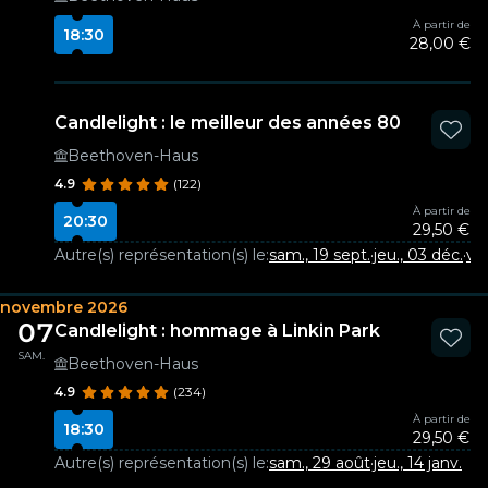
À partir de
18:30
28,00 €
Candlelight : le meilleur des années 80
Beethoven-Haus
4.9
(122)
À partir de
20:30
29,50 €
Autre(s) représentation(s) le:
sam., 19 sept.
·
jeu., 03 déc.
·
ven
novembre 2026
07
Candlelight : hommage à Linkin Park
SAM.
Beethoven-Haus
4.9
(234)
À partir de
18:30
29,50 €
Autre(s) représentation(s) le:
sam., 29 août
·
jeu., 14 janv.