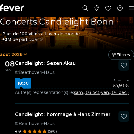
Concerts Candlelight Bonn
Plus de 100 villes
à travers le monde.
+3M
de participants.
août 2026
Filtres
08
Candlelight : Sezen Aksu
SAM.
Beethoven-Haus
À partir de
18:30
54,50 €
Autre(s) représentation(s) le:
sam., 03 oct.
·
ven., 04 déc.
·
dim
Candlelight : hommage à Hans Zimmer
Beethoven-Haus
4.8
(590)