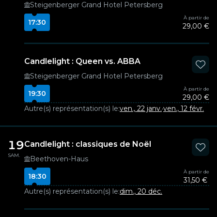
Steigenberger Grand Hotel Petersberg
À partir de
17:30
29,00 €
Candlelight : Queen vs. ABBA
Steigenberger Grand Hotel Petersberg
À partir de
19:30
29,00 €
Autre(s) représentation(s) le:
ven., 22 janv.
·
ven., 12 févr.
19
Candlelight : classiques de Noël
SAM.
Beethoven-Haus
À partir de
18:30
31,50 €
Autre(s) représentation(s) le:
dim., 20 déc.