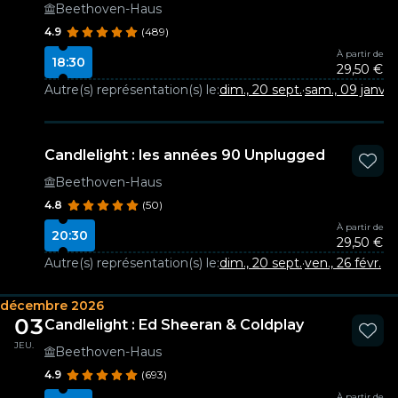
Beethoven-Haus
4.9
(489)
À partir de
18:30
29,50 €
Autre(s) représentation(s) le:
dim., 20 sept.
·
sam., 09 janv.
Candlelight : les années 90 Unplugged
Beethoven-Haus
4.8
(50)
À partir de
20:30
29,50 €
Autre(s) représentation(s) le:
dim., 20 sept.
·
ven., 26 févr.
décembre 2026
03
Candlelight : Ed Sheeran & Coldplay
JEU.
Beethoven-Haus
4.9
(693)
À partir de