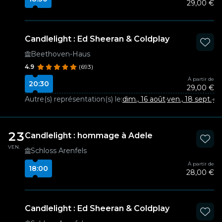
29,00 €
Candlelight : Ed Sheeran & Coldplay
Beethoven-Haus
4.9
(693)
À partir de
20:30
29,00 €
Autre(s) représentation(s) le:
dim., 16 août
·
ven., 18 sept.
·
di
23
Candlelight : hommage à Adele
VEN.
Schloss Arenfels
À partir de
18:00
28,00 €
Candlelight : Ed Sheeran & Coldplay