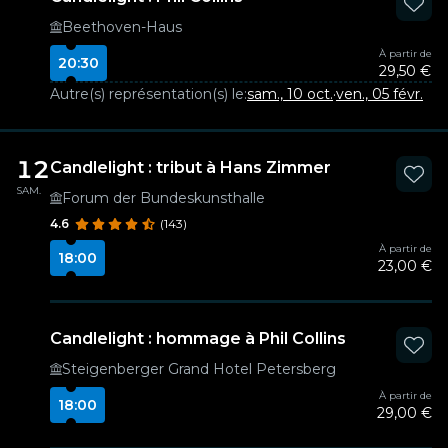
Beethoven-Haus
À partir de
20:30
29,50 €
Autre(s) représentation(s) le:
sam., 10 oct.
·
ven., 05 févr.
12
Candlelight : tribut à Hans Zimmer
SAM.
Forum der Bundeskunsthalle
4.6
(143)
À partir de
18:00
23,00 €
Candlelight : hommage à Phil Collins
Steigenberger Grand Hotel Petersberg
À partir de
18:00
29,00 €