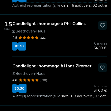
Autre(s) représentation(s) le:
dim., 16 août
·
ven., 02 oct.
·
jeu
15
Candlelight : hommage à Phil Collins
SAM.
Beethoven-Haus
4.9
(222)
À partir de
18:30
54,50 €
Candlelight : hommage à Hans Zimmer
Beethoven-Haus
4.8
(590)
À partir de
20:30
31,00 €
Autre(s) représentation(s) le:
sam., 08 août
·
ven., 02 oct.
·
di