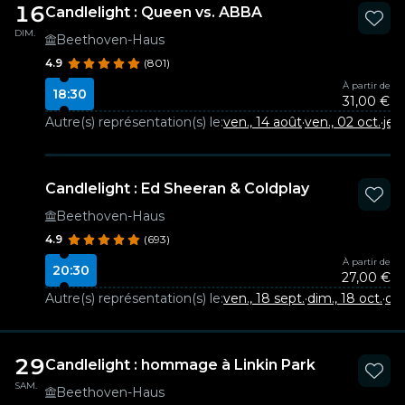
16
Candlelight : Queen vs. ABBA
DIM.
Beethoven-Haus
4.9
(801)
À partir de
18:30
31,00 €
Autre(s) représentation(s) le:
ven., 14 août
·
ven., 02 oct.
·
jeu
Candlelight : Ed Sheeran & Coldplay
Beethoven-Haus
4.9
(693)
À partir de
20:30
27,00 €
Autre(s) représentation(s) le:
ven., 18 sept.
·
dim., 18 oct.
·
dim
29
Candlelight : hommage à Linkin Park
SAM.
Beethoven-Haus