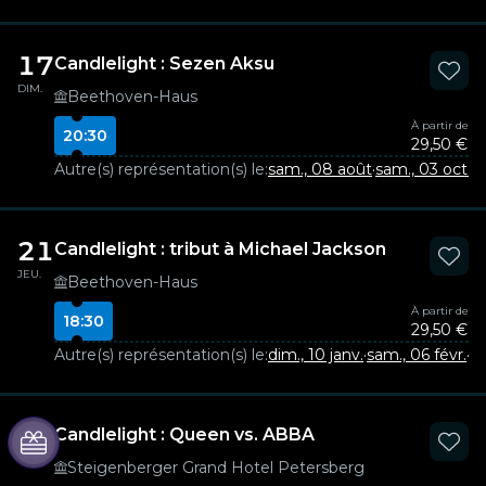
17
Candlelight : Sezen Aksu
DIM.
Beethoven-Haus
À partir de
20:30
29,50 €
Autre(s) représentation(s) le:
sam., 08 août
·
sam., 03 oct.
·
v
21
Candlelight : tribut à Michael Jackson
JEU.
Beethoven-Haus
À partir de
18:30
29,50 €
Autre(s) représentation(s) le:
dim., 10 janv.
·
sam., 06 févr.
·
ve
22
Candlelight : Queen vs. ABBA
VEN.
Steigenberger Grand Hotel Petersberg