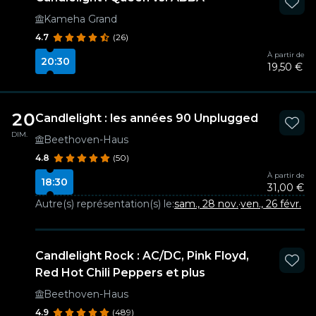
Kameha Grand
4.7
(26)
À partir de
20:30
19,50 €
20
Candlelight : les années 90 Unplugged
DIM.
Beethoven-Haus
4.8
(50)
À partir de
18:30
31,00 €
Autre(s) représentation(s) le:
sam., 28 nov.
·
ven., 26 févr.
Candlelight Rock : AC/DC, Pink Floyd,
Red Hot Chili Peppers et plus
Beethoven-Haus
4.9
(489)