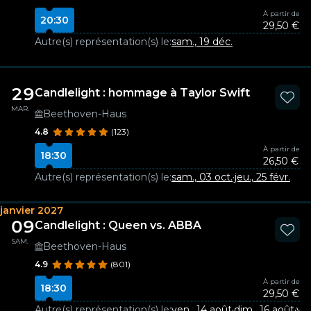
À partir de
20:30
29,50 €
Autre(s) représentation(s) le:
sam., 19 déc.
29
Candlelight : hommage à Taylor Swift
MAR.
Beethoven-Haus
4.8
(123)
À partir de
18:30
26,50 €
Autre(s) représentation(s) le:
sam., 03 oct.
·
jeu., 25 févr.
janvier 2027
09
Candlelight : Queen vs. ABBA
SAM.
Beethoven-Haus
4.9
(801)
À partir de
18:30
29,50 €
Autre(s) représentation(s) le:
ven., 14 août
·
dim., 16 août
·
ven