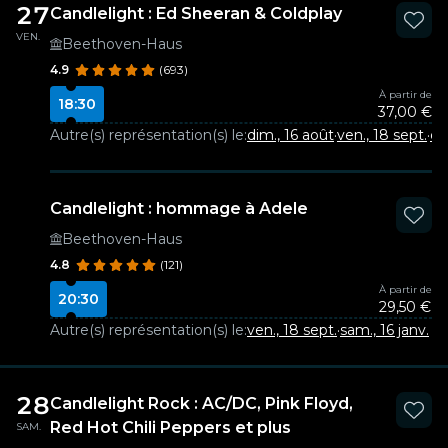
27
Candlelight : Ed Sheeran & Coldplay
VEN.
Beethoven-Haus
4.9
(693)
À partir de
18:30
37,00 €
Autre(s) représentation(s) le:
dim., 16 août
·
ven., 18 sept.
·
di
Candlelight : hommage à Adele
Beethoven-Haus
4.8
(121)
À partir de
20:30
29,50 €
Autre(s) représentation(s) le:
ven., 18 sept.
·
sam., 16 janv.
28
Candlelight Rock : AC/DC, Pink Floyd,
Red Hot Chili Peppers et plus
SAM.