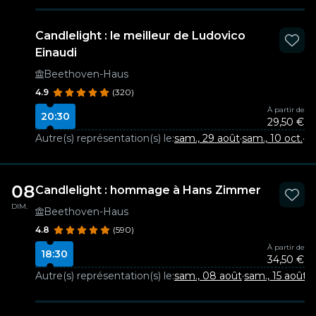
Candlelight : le meilleur de Ludovico
Einaudi
Beethoven-Haus
4.9
(320)
À partir de
20:30
29,50 €
Autre(s) représentation(s) le:
sam., 29 août
·
sam., 10 oct.
·
sa
08
Candlelight : hommage à Hans Zimmer
DIM.
Beethoven-Haus
4.8
(590)
À partir de
18:30
34,50 €
Autre(s) représentation(s) le:
sam., 08 août
·
sam., 15 août
·
v