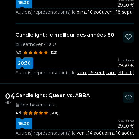
18:30
29,50 €
Autre(s) représentation(s) le:
dim., 16 août
·
ven., 18 sept.
·
di
Candlelight : le meilleur des années 80
Beethoven-Haus
4.9
(122)
À partir de
20:30
29,50 €
Autre(s) représentation(s) le:
sam., 19 sept.
·
sam., 31 oct.
·
ven
04
Candlelight : Queen vs. ABBA
VEN.
Beethoven-Haus
4.9
(801)
À partir de
18:30
29,50 €
Autre(s) représentation(s) le:
ven., 14 août
·
dim., 16 août
·
ven