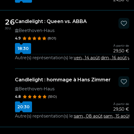
26
Candlelight : Queen vs. ABBA
JEU.
Beethoven-Haus
4.9
(801)
À partir de
18:30
29,50 €
Autre(s) représentation(s) le:
ven., 14 août
·
dim., 16 août
·
ven
Candlelight : hommage à Hans Zimmer
Beethoven-Haus
4.8
(590)
À partir de
20:30
29,50 €
Autre(s) représentation(s) le:
sam., 08 août
·
sam., 15 août
·
v