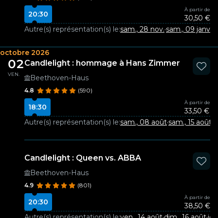
À partir de
20:30
30,50 €
Autre(s) représentation(s) le:
sam., 28 nov.
·
sam., 09 janv.
octobre 2026
02
Candlelight : hommage à Hans Zimmer
VEN.
Beethoven-Haus
4.8
(590)
À partir de
18:30
33,50 €
Autre(s) représentation(s) le:
sam., 08 août
·
sam., 15 août
·
d
Candlelight : Queen vs. ABBA
Beethoven-Haus
4.9
(801)
À partir de
20:30
38,50 €
Autre(s) représentation(s) le:
ven., 14 août
·
dim., 16 août
·
jeu