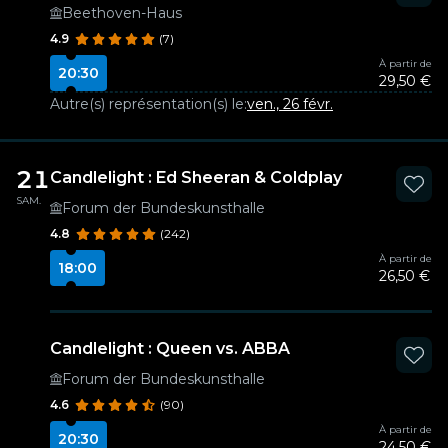
Beethoven-Haus
4.9
(7)
À partir de
20:30
29,50 €
Autre(s) représentation(s) le:
ven., 26 févr.
21
Candlelight : Ed Sheeran & Coldplay
SAM.
Forum der Bundeskunsthalle
4.8
(242)
À partir de
18:00
26,50 €
Candlelight : Queen vs. ABBA
Forum der Bundeskunsthalle
4.6
(90)
À partir de
20:30
24,50 €