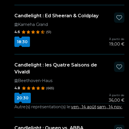
Candlelight : Ed Sheeran & Coldplay
Kameha Grand
4.6
(51)
À partir de
18:30
19,00 €
Candlelight : les Quatre Saisons de
Vivaldi
Beethoven-Haus
4.8
(665)
À partir de
20:30
36,00 €
Autre(s) représentation(s) le:
ven., 14 août
·
sam., 14 nov.
Candlelight : Queen vs. ABBA