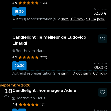
4.9
(234)
À partir de
18:30
32,50 €
Autre(s) représentation(s) le:
sam., 07 nov.
·
jeu., 14 janv.
Candlelight : le meilleur de Ludovico
Einaudi
Beethoven-Haus
4.9
(320)
À partir de
20:30
39,50 €
Autre(s) représentation(s) le:
sam., 10 oct.
·
sam., 07 nov.
·
sa
septembre 2026
18
Candlelight : hommage à Adele
VEN.
Beethoven-Haus
4.8
(121)
À partir de