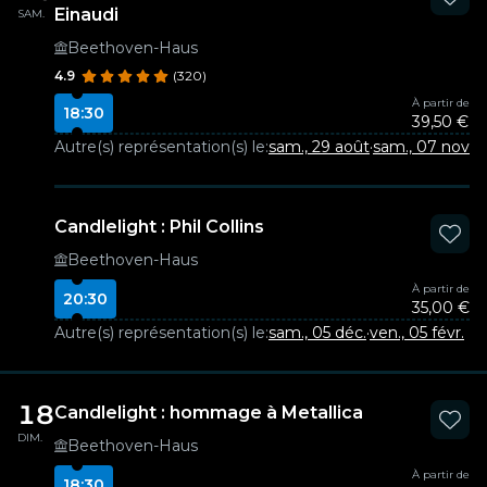
Einaudi
SAM.
Beethoven-Haus
4.9
(320)
À partir de
18:30
39,50 €
Autre(s) représentation(s) le:
sam., 29 août
·
sam., 07 nov.
·
s
Candlelight : Phil Collins
Beethoven-Haus
À partir de
20:30
35,00 €
Autre(s) représentation(s) le:
sam., 05 déc.
·
ven., 05 févr.
18
Candlelight : hommage à Metallica
DIM.
Beethoven-Haus
À partir de
18:30