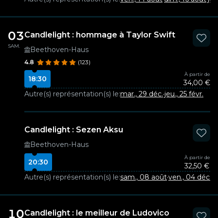
03
Candlelight : hommage à Taylor Swift
SAM.
Beethoven-Haus
4.8
(123)
À partir de
18:30
34,00 €
Autre(s) représentation(s) le:
mar., 29 déc.
·
jeu., 25 févr.
Candlelight : Sezen Aksu
Beethoven-Haus
À partir de
20:30
32,50 €
Autre(s) représentation(s) le:
sam., 08 août
·
ven., 04 déc.
·
d
10
Candlelight : le meilleur de Ludovico