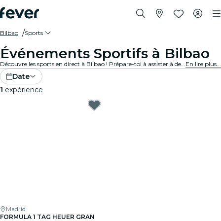
Bilbao
Sports
Événements Sportifs à Bilbao
Découvre les sports en direct à Bilbao ! Prépare-toi à assister à des matchs passionnants dans des stades et des arènes ultramodernes. Ressens l'excitation dans l'air avec des milliers d'autres fans en encourageant tes équipes préférées. Ne manque pas une minute de jeu !
En lire plus...
Date
1
expérience
Madrid
FORMULA 1 TAG HEUER GRAN