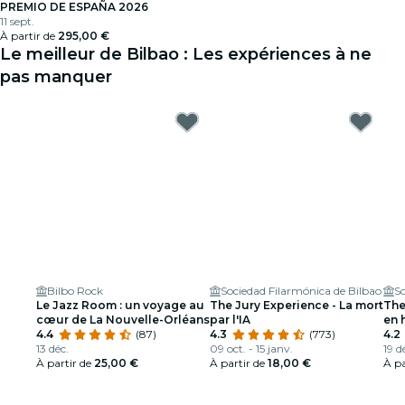
PREMIO DE ESPAÑA 2026
11 sept.
À partir de
295,00 €
Le meilleur de Bilbao : Les expériences à ne
pas manquer
Bilbo Rock
Sociedad Filarmónica de Bilbao
So
Le Jazz Room : un voyage au
The Jury Experience - La mort
The
cœur de La Nouvelle-Orléans
par l'IA
en 
4.4
(87)
4.3
(773)
d’u
4.2
13 déc.
09 oct. - 15 janv.
19 d
À partir de
25,00 €
À partir de
18,00 €
À pa