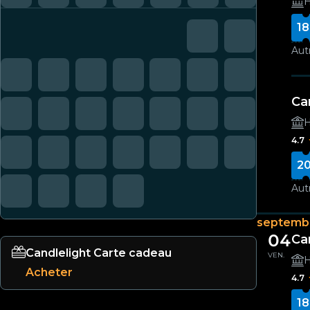
H
18
Autr
Ca
H
4.7
20
Autr
septemb
04
Ca
Candlelight Carte cadeau
VEN.
H
Acheter
4.7
18