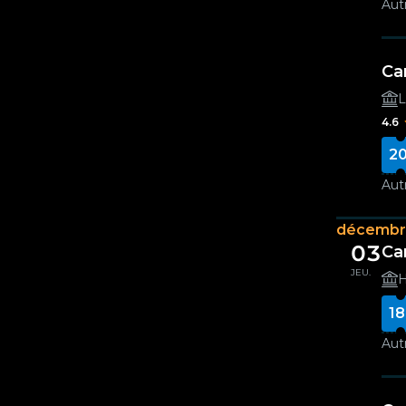
Autr
Ca
L
4.6
20
Autr
décembr
03
Ca
JEU.
H
18
Autr