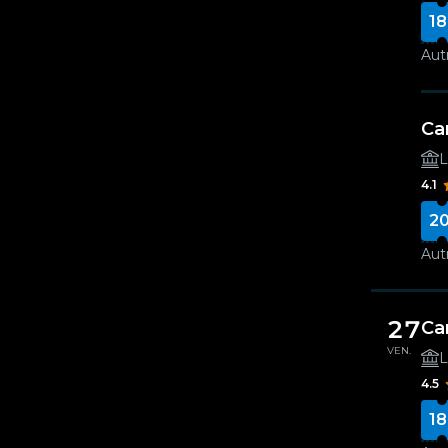
18
Autr
Ca
L
4.1
20
Autr
27
Ca
VEN.
L
4.5
18