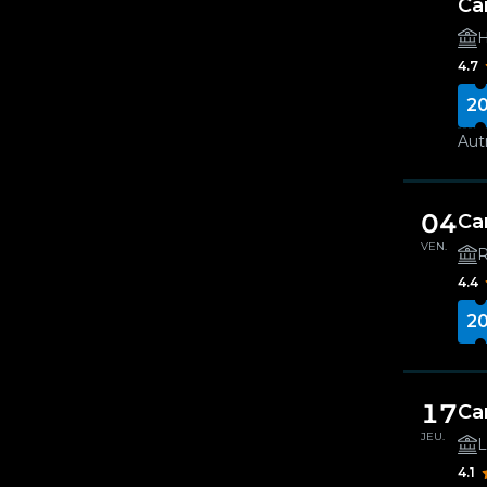
Ca
H
4.7
20
Autr
04
Ca
VEN.
R
4.4
20
17
Ca
JEU.
L
4.1