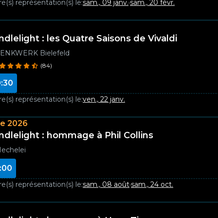
e(s) représentation(s) le:
sam., 09 janv.
·
sam., 20 févr.
ndlelight : les Quatre Saisons de Vivaldi
ENKWERK Bielefeld
(84)
:30
e(s) représentation(s) le:
ven., 22 janv.
e 2026
ndlelight : hommage à Phil Collins
echelei
:00
e(s) représentation(s) le:
sam., 08 août
·
sam., 24 oct.