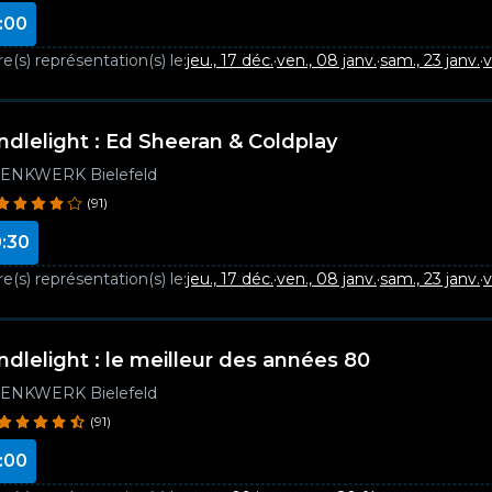
:00
e(s) représentation(s) le:
jeu., 17 déc.
·
ven., 08 janv.
·
sam., 23 janv.
·
v
ndlelight : Ed Sheeran & Coldplay
ENKWERK Bielefeld
(91)
:30
e(s) représentation(s) le:
jeu., 17 déc.
·
ven., 08 janv.
·
sam., 23 janv.
·
v
ndlelight : le meilleur des années 80
ENKWERK Bielefeld
(91)
:00