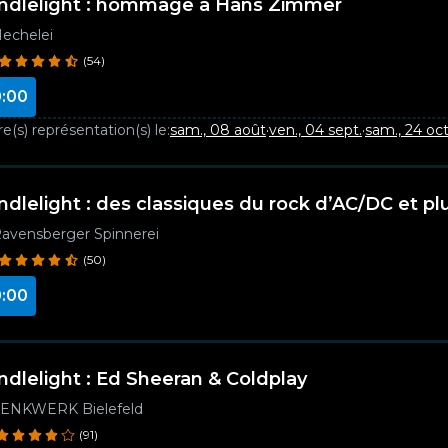
ndlelight : hommage à Hans Zimmer
echelei
(54)
:00
e(s) représentation(s) le:
sam., 08 août
·
ven., 04 sept.
·
sam., 24 oct
ndlelight : des classiques du rock d’AC/DC et pl
avensberger Spinnerei
(50)
:00
ndlelight : Ed Sheeran & Coldplay
ENKWERK Bielefeld
(91)