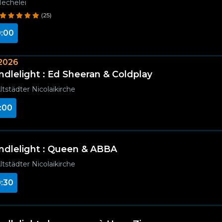
echelei
(25)
:00
2026
ndlelight : Ed Sheeran & Coldplay
ltstädter Nicolaikirche
:00
ndlelight : Queen & ABBA
ltstädter Nicolaikirche
:30