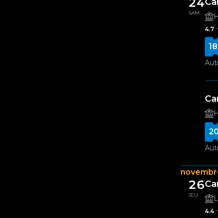
24
Ca
SAM.
H
4.7
18
Autr
Ca
H
20
Autr
novembr
26
Ca
JEU.
L
4.4