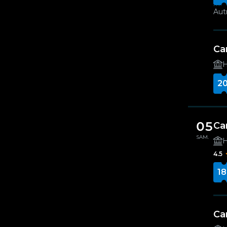
Autr
Ca
H
20
05
Ca
SAM.
H
4.5
18
Ca