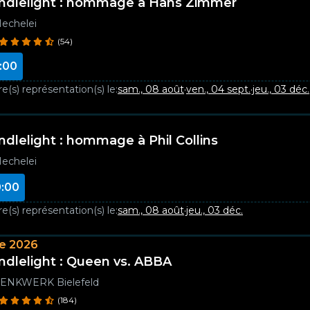
ndlelight : hommage à Hans Zimmer
echelei
(54)
:00
e(s) représentation(s) le:
sam., 08 août
·
ven., 04 sept.
·
jeu., 03 déc.
ndlelight : hommage à Phil Collins
echelei
:00
e(s) représentation(s) le:
sam., 08 août
·
jeu., 03 déc.
e 2026
ndlelight : Queen vs. ABBA
ENKWERK Bielefeld
(184)