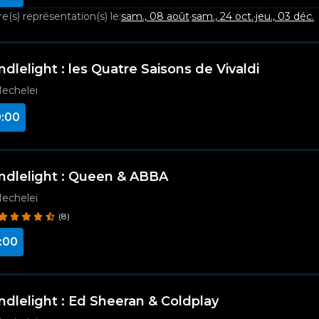
e(s) représentation(s) le:
sam., 08 août
·
sam., 24 oct.
·
jeu., 03 déc.
ndlelight : les Quatre Saisons de Vivaldi
echelei
:00
ndlelight : Queen & ABBA
echelei
(8)
:00
ndlelight : Ed Sheeran & Coldplay