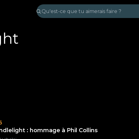
ght
6
ndlelight : hommage à Phil Collins