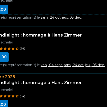
echelei
:00
e(s) représentation(s) le:
sam., 24 oct.
·
jeu., 03 déc.
ndlelight : hommage à Hans Zimmer
echelei
(54)
:00
e(s) représentation(s) le:
ven., 04 sept.
·
sam., 24 oct.
·
jeu., 03 déc.
re 2026
ndlelight : hommage à Hans Zimmer
echelei
(54)
:00