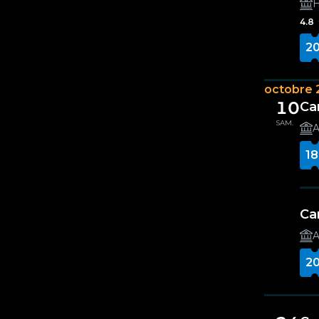
H
4.8
20
octobre 
10
Ca
SAM.
A
18
Ca
A
20