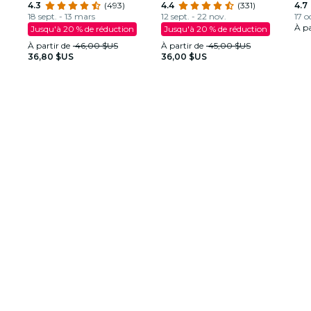
délivrera-t-il justice ?
4.3
(493)
elle justice?
4.4
(331)
DC r
4.7
18 sept. - 13 mars
12 sept. - 22 nov.
17 o
À pa
Jusqu'à 20 % de réduction
Jusqu'à 20 % de réduction
À partir de
46,00 $US
À partir de
45,00 $US
36,80 $US
36,00 $US