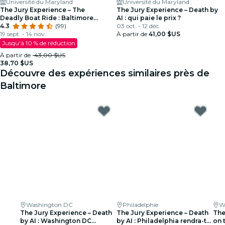
Université du Maryland
Université du Maryland
The Jury Experience – The
The Jury Experience – Death by
Deadly Boat Ride : Baltimore
AI : qui paie le prix ?
rendra-t-il justice ?
4.3
(99)
03 oct. - 12 déc.
19 sept. - 14 nov.
À partir de
41,00 $US
Jusqu'à 10 % de réduction
À partir de
43,00 $US
38,70 $US
Découvre des expériences similaires près de
Baltimore
Washington DC
Philadelphie
W
The Jury Experience – Death
The Jury Experience – Death
The
by AI : Washington DC
by AI : Philadelphia rendra-t-
on 