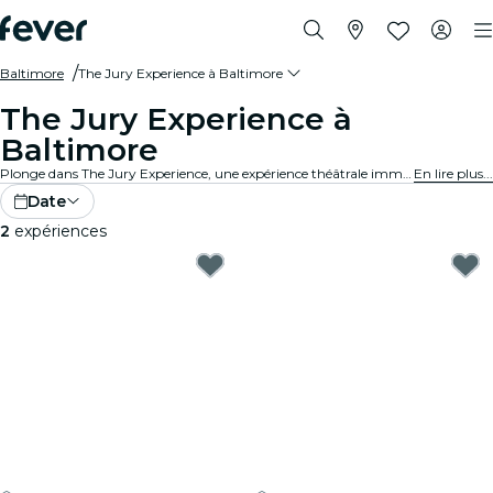
Baltimore
The Jury Experience à Baltimore
The Jury Experience à
Baltimore
Plonge dans The Jury Experience, une expérience théâtrale immersive où tu endosses le rôle de juré·e. Entre passions fatales et affaires médicales controversées, chaque procès révèle son lot de secrets et de drames. À toi d’examiner les preuves, d’écouter les arguments et de décider du sort de l’accusé·e.
En lire plus...
Date
2
expériences