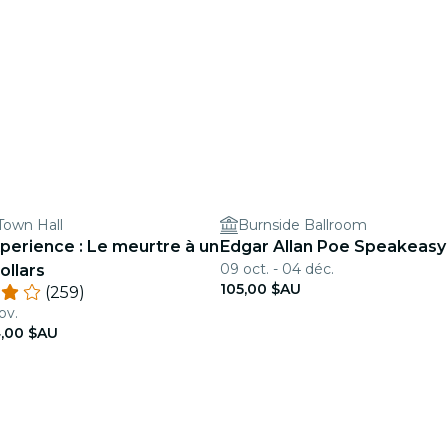
Town Hall
Burnside Ballroom
perience : Le meurtre à un
Edgar Allan Poe Speakeasy
09 oct. - 04 déc.
ollars
105,00 $AU
(259)
ov.
,00 $AU