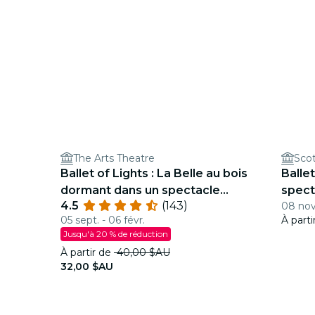
The Arts Theatre
Scot
Ballet of Lights : La Belle au bois
Ballet
dormant dans un spectacle
spect
4.5
(143)
08 nov
étincelant
05 sept. - 06 févr.
À part
Jusqu'à 20 % de réduction
À partir de
40,00 $AU
32,00 $AU