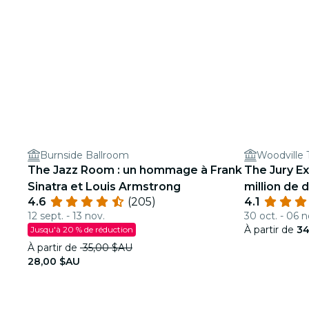
Burnside Ballroom
Woodville 
The Jazz Room : un hommage à Frank
The Jury Ex
Sinatra et Louis Armstrong
million de d
4.6
(205)
4.1
12 sept. - 13 nov.
30 oct. - 06 n
À partir de
34
Jusqu'à 20 % de réduction
À partir de
35,00 $AU
28,00 $AU