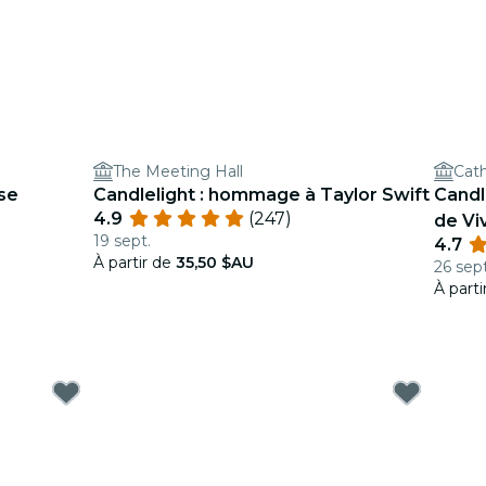
The Meeting Hall
Cath
 se
Candlelight : hommage à Taylor Swift
Candl
4.9
(247)
de Viv
19 sept.
4.7
À partir de
35,50 $AU
26 sept
À part