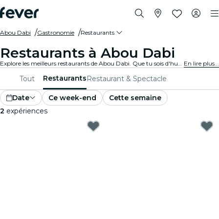
Abou Dabi
Gastronomie
Restaurants
Restaurants à Abou Dabi
Explore les meilleurs restaurants de Abou Dabi. Que tu sois d'humeur à manger des plats raffinés ou décontractés, nous avons l'endroit parfait pour tous les palais.
En lire plus...
Restaurants
Tout
Restaurant & Spectacle
Date
Ce week-end
Cette semaine
2
expériences