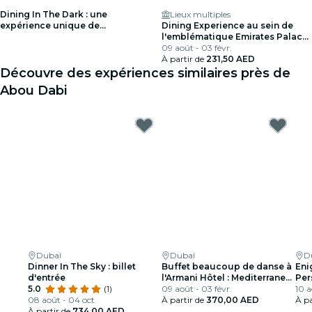
Dining In The Dark : une
Lieux multiples
expérience unique de
Dining Experience au sein de
restauration les yeux bandés -
l'emblématique Emirates Palace
Liste d'attente
Abu Dhabi
09 août - 03 févr.
À partir de
231,50 AED
Découvre des expériences similaires près de
Abou Dabi
Dubaï
Dubaï
D
Dinner In The Sky : billet
Buffet beaucoup de danse à
Eni
d'entrée
l'Armani Hôtel : Mediterraneo
Per
5.0
(1)
Restaurant
09 août - 03 févr.
10 a
08 août - 04 oct.
À partir de
370,00 AED
À pa
À partir de
734,00 AED