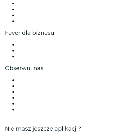
Wydarzenia firmowe i benefity
Program partnerski
Program ambasadorów i influencerów
Współpraca z marką
Fever dla biznesu
Wydarzenia prywatne i bilety grupowe
Korzyści korporacyjne
Firmowe karty podarunkowe i vouchery
Obserwuj nas
Facebook
X (Twitter)
Instagram
TikTok
LinkedIn
YouTube
Nie masz jeszcze aplikacji?