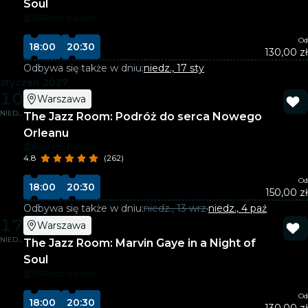
Soul
BARdzo bardzo
Od
18:00
20:30
130,00 zł
Odbywa się także w dniu:
niedz., 17 sty
styczeń 2027
10
Warszawa
NIEDZ.
The Jazz Room: Podróż do serca Nowego
Orleanu
BARdzo bardzo
4.8
(262)
Od
18:00
20:30
150,00 zł
Odbywa się także w dniu:
niedz., 13 wrz
·
niedz., 4 paź
17
Warszawa
NIEDZ.
The Jazz Room: Marvin Gaye in a Night of
Soul
BARdzo bardzo
Od
18:00
20:30