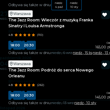
niedz.
niedz.
Odbywa się także w dniu:
4 paź
10 sty
27
Warszawa
NIEDZ.
The Jazz Room: Wieczór z muzyką Franka
Sinatry i Louisa Armstronga
BARdzo bardzo
4.8
(110)
Od
18:00
20:30
165,00 zł
Odbywa się także w dniu:
niedz., 6 wrz
·
niedz., 15 lis
·
niedz., 13
październik 2026
04
Warszawa
NIEDZ.
The Jazz Room: Podróż do serca Nowego
Orleanu
BARdzo bardzo
4.8
(262)
Od
18:00
20:30
145,00 zł
Odbywa się także w dniu:
niedz., 13 wrz
·
niedz., 10 sty
listopad 2026