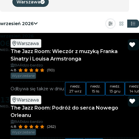
Warszawa
wrzesień 2026
wrzesień 2026
06
Warszawa
NIEDZ.
The Jazz Room: Wieczór z muzyką Franka
Sinatry i Louisa Armstronga
BARdzo bardzo
4.8
(110)
Wyprzedane
niedz.
niedz.
niedz.
niedz
Odbywa się także w dniu:
27 wrz
15 lis
13 gru
14 lu
13
Warszawa
NIEDZ.
The Jazz Room: Podróż do serca Nowego
Orleanu
BARdzo bardzo
4.8
(262)
Wyprzedane