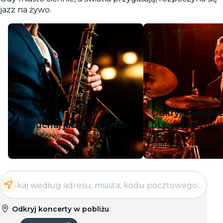
jazz na żywo.
Odkryj ponadc
Posłuchaj jazzu na żywo
utwory jazzow
Daj się porwać pełnym pasji,
Od czasów prohibicji
żywym rytmom jazzu.
najnowsze, subtelne 
Odkryj koncerty w pobliżu