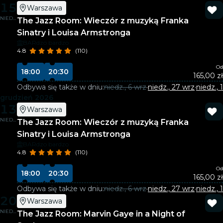
15
Warszawa
NIEDZ.
The Jazz Room: Wieczór z muzyką Franka
Sinatry i Louisa Armstronga
BARdzo bardzo
4.8
(110)
Od
18:00
20:30
165,00 zł
Odbywa się także w dniu:
niedz., 6 wrz
·
niedz., 27 wrz
·
niedz., 
grudzień 2026
13
Warszawa
NIEDZ.
The Jazz Room: Wieczór z muzyką Franka
Sinatry i Louisa Armstronga
BARdzo bardzo
4.8
(110)
Od
18:00
20:30
165,00 zł
Odbywa się także w dniu:
niedz., 6 wrz
·
niedz., 27 wrz
·
niedz., 1
20
Warszawa
NIEDZ.
The Jazz Room: Marvin Gaye in a Night of