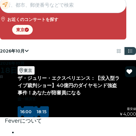
お近くのコンサートを探す
東京
2026年10月
2026年10月
18日
東京
日
ザ・ジュリー・エクスペリエンス：【没入型ラ
イブ裁判ショー】40億円のダイヤモンド強盗
事件！あなたが陪審員になる
一橋講堂
最安値
16:00
18:15
￥4,000
Feverについて
プレス