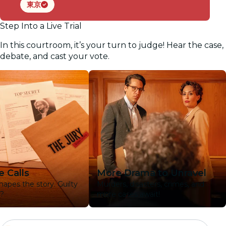
東京
Step Into a Live Trial
In this courtroom, it’s your turn to judge! Hear the case,
debate, and cast your vote.
 Calls
More Drama to Unravel
hapes the story. Guilty
Murders, disasters, crimes, and
t?
more cases await!