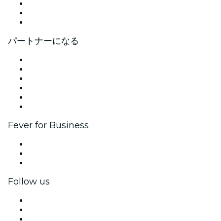
採用情報
ギフトカード
ヘルプセンター
パートナーになる
イベントの管理
イベントを掲載する
企業向けイベント＆福利厚生
アフィリエイト・プログラム
アンバサダー＆インフルエンサープログラム
ブランドパートナーシップ
Fever for Business
プライベートイベント＆グループチケット
福利厚生
法人向けギフトカード＆クーポン
Follow us
Facebook
X (Twitter)
Instagram