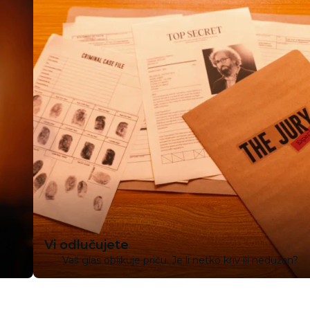
Vi odlučujete
Vaš glas oblikuje priču. Je li netko kriv ili nedužan?