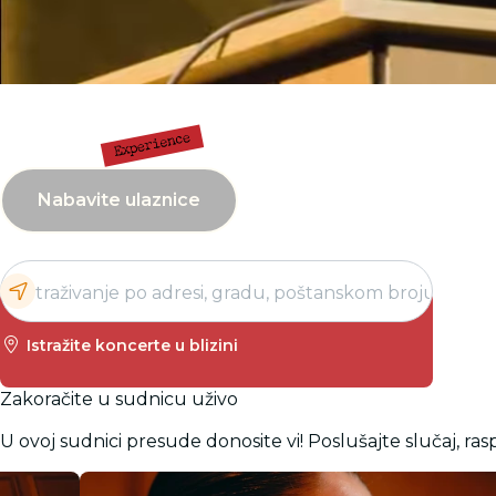
Nabavite ulaznice
Istražite koncerte u blizini
Zakoračite u sudnicu uživo
U ovoj sudnici presude donosite vi! Poslušajte slučaj, rasp