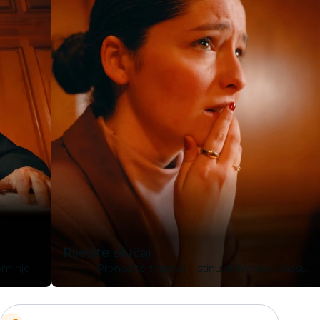
Riješite slučaj
om nje.
Pronađite tragove i istinu skrivenu u kaosu.