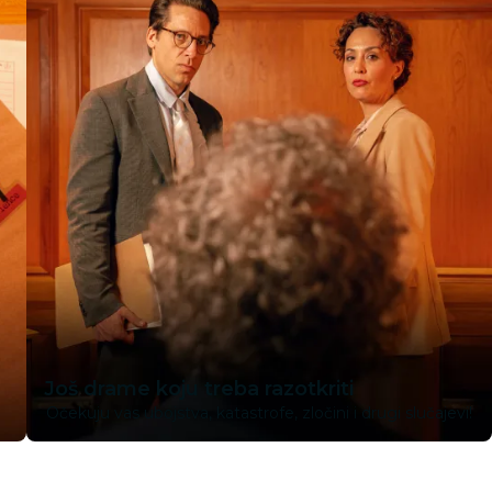
Još drame koju treba razotkriti
Očekuju vas ubojstva, katastrofe, zločini i drugi slučajevi!