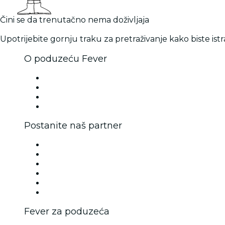
Čini se da trenutačno nema doživljaja
Upotrijebite gornju traku za pretraživanje kako biste istra
O poduzeću Fever
Pritisnite tipku
Zapošljavamo!
Darovne kartice
Centar za pomoć
Postanite naš partner
Fever Zone
Objavite svoj događaj
Korporativna događanja i pogodnosti
Program za partnere
Program ambasadora i utjecajnih osoba
Partnerstva s robnim markama
Fever za poduzeća