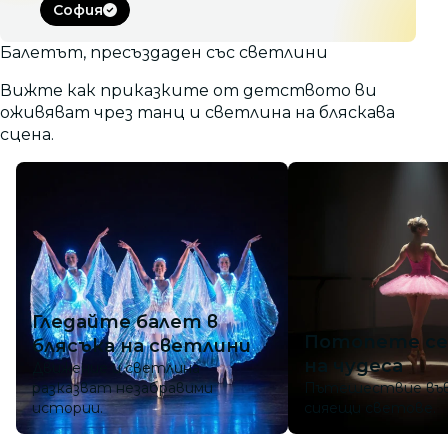
София
Балетът, пресъздаден със светлини
Вижте как приказките от детството ви
оживяват чрез танц и светлина на бляскава
сцена.
Гледайте балет в
Потопете се
блясъка на светлини
на чудеса
Движение и светлина
разказват незабравими
Пътешествие във
истории.
сияещи светове.