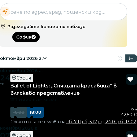
Разгледайте концерти наблизо
София
октомври 2026 г.
октомври 2026 г.
24
София
СБ
Ballet of Lights: „Спящата красавица“ в
бляскаво представление
Théatro отсам канала
От
16:00
18:00
42,50 €
Също така се случва на:
сб, 7.11
·
сб, 5.12
·
нд, 24.01
·
сб, 13.02
ноември 2026 г.
07
София