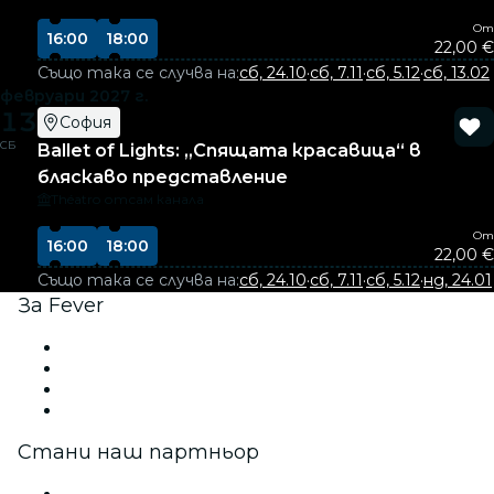
От
16:00
18:00
22,00 €
Също така се случва на:
сб, 24.10
·
сб, 7.11
·
сб, 5.12
·
сб, 13.02
февруари 2027 г.
13
София
СБ
Ballet of Lights: „Спящата красавица“ в
бляскаво представление
Théatro отсам канала
От
16:00
18:00
22,00 €
Също така се случва на:
сб, 24.10
·
сб, 7.11
·
сб, 5.12
·
нд, 24.01
За Fever
Преса
Включи се в нашия екип!
Ваучери за подарък
Помощен център
Стани наш партньор