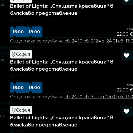
СБ
Ballet of Lights: „Спящата красавица“ в
бляскаво представление
Théatro отсам канала
От
16:00
18:00
22,00 €
Също така се случва на:
сб, 24.10
·
сб, 5.12
·
нд, 24.01
·
сб, 13.
декември 2026 г.
05
София
СБ
Ballet of Lights: „Спящата красавица“ в
бляскаво представление
Théatro отсам канала
От
16:00
18:00
22,00 €
Също така се случва на:
сб, 24.10
·
сб, 7.11
·
нд, 24.01
·
сб, 13.
януари 2027 г.
24
София
НД
Ballet of Lights: „Спящата красавица“ в
бляскаво представление
Théatro отсам канала