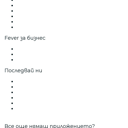
Fever зона
Включи свое събитие
Корпоративни събития и предимства
Партньорска програма
Програма за посланици и инфлуенсъри
Партньорства с марки
Fever за бизнес
Частни събития и групови билети
Корпоративни предимства
Корпоративни ваучери за подарък и ваучери
Последвай ни
Facebook
Twitter
Instagram
TikTok
LinkedIn
YouTube
Все още нямаш приложението?