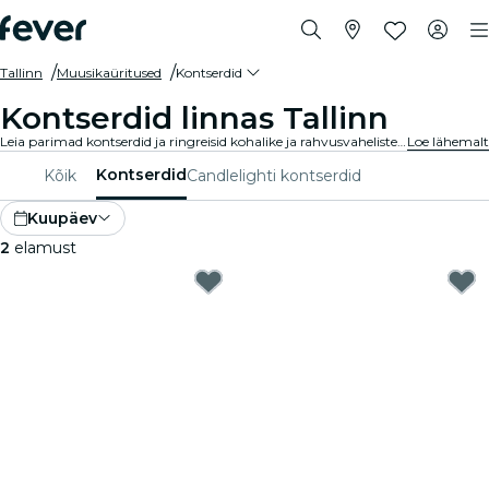
Tallinn
Muusikaüritused
Kontserdid
Kontserdid linnas Tallinn
Leia parimad kontserdid ja ringreisid kohalike ja rahvusvaheliste artistidega linnas Tallinn. Osta piletid Feverist ja naudi parimat muusikat!
Loe lähemalt
Kontserdid
Kõik
Candlelighti kontserdid
Kuupäev
2
elamust