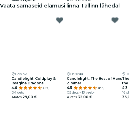
Vaata sarnaseid elamusi linna Tallinn lähedal
Helsinki
Helsinki
He
Candlelight: Coldplay &
Candlelight: The Best of Hans
The
Imagine Dragons
Zimmer
the
4.6
(27)
4.5
(85)
4.3
04 dets
05 dets - 13 veebr
16 o
Alates
29,00 €
Alates
32,00 €
36,