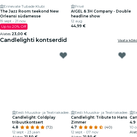
Erinevate Tubade Klubi
Privé
The Jazz Room: teekond New
AIGEL & 3H Company - Double
Orleansi südamesse
headline show
19 sept - 21 nov
12 aug
44,99 €
Up to 20% Off
Alates
23,00 €
Candlelighti kontserdid
Vaata kõiki
Eesti Muusika- ja Teatriakadeemia
Eesti Muusika- ja Teatriakadeemia
Candlelight: Coldplay
Candlelight: Tribute to Hans
Can
tribuutkontsert
Zimmer
4.9
4.8
(72)
4.7
(40)
10 o
12 sept - 23 jaan
12 sept - 07 nov
Ala
Alates
21,50 €
Alates
21,50 €