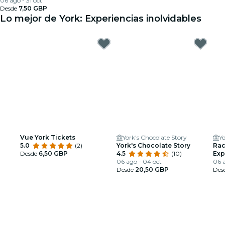
06 ago - 31 oct
Desde
7,50 GBP
Lo mejor de York: Experiencias inolvidables
Vue York Tickets
York's Chocolate Story
Y
5.0
(2)
York's Chocolate Story
Rac
Desde
6,50 GBP
4.5
(10)
Exp
06 ago - 04 oct
06 a
Desde
20,50 GBP
Des