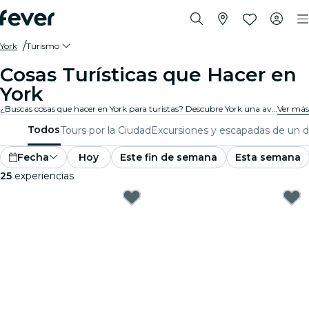
York
Turismo
Cosas Turísticas que Hacer en
York
¿Buscas cosas que hacer en York para turistas? Descubre York una aventura a la vez con estas emocionantes experiencias diseñadas especialmente para turistas. ¡Descubre lo mejor que hay para hacer!
Ver más
Todos
Tours por la Ciudad
Excursiones y escapadas de un d
Fecha
Hoy
Este fin de semana
Esta semana
25
experiencias