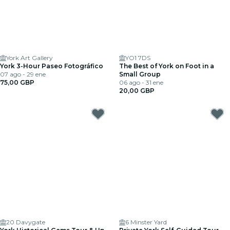
York Art Gallery
YO1 7DS
York 3-Hour Paseo Fotográfico
The Best of York on Foot in a
07 ago - 29 ene
Small Group
75,00 GBP
06 ago - 31 ene
20,00 GBP
20 Davygate
6 Minster Yard