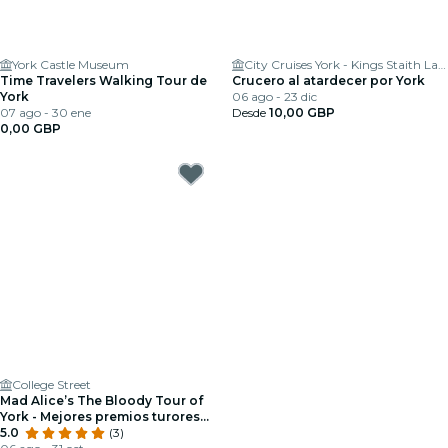
York Castle Museum
City Cruises York - Kings Staith Landing
Time Travelers Walking Tour de
Crucero al atardecer por York
York
06 ago - 23 dic
07 ago - 30 ene
Desde
10,00 GBP
0,00 GBP
College Street
Mad Alice’s The Bloody Tour of
York - Mejores premios turores
Europa 2024
5.0
(3)