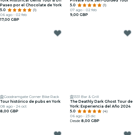
York Historical Gems Tour & Un
Private York Self-Guided Tour
Paseo por el Chocolate de York
5.0
(1)
5.0
(1)
07 ago - 02 feb
06 ago - 02 feb
9,00 GBP
17,00 GBP
Goodramgate Corner Bike Rack
1331 Bar & Grill
Tour histórico de pubs en York
The Deathly Dark Ghost Tour de
08 ago - 24 oct
York: Experiencia del Año 2024
8,00 GBP
5.0
(4)
06 ago - 23 dic
Desde
8,00 GBP