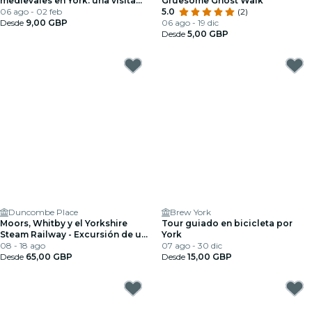
medievales en York: una visita
Gruesome Ghost Walk
autoguiada en audio
06 ago - 02 feb
5.0
(2)
Desde
9,00 GBP
06 ago - 19 dic
Desde
5,00 GBP
Duncombe Place
Brew York
Moors, Whitby y el Yorkshire
Tour guiado en bicicleta por
Steam Railway - Excursión de un
York
día desde York
08 - 18 ago
07 ago - 30 dic
Desde
65,00 GBP
Desde
15,00 GBP