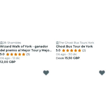
28 Shambles
The Ghost Bus Tours York
Wizard Walk of York - ganador
Ghost Bus Tour de York
del premio al Mejor Tour y Mejor
5.0
(2)
de York 2024
5.0
(3)
06 ago - 30 dic
06 ago - 12 dic
Desde
15,50 GBP
12,00 GBP