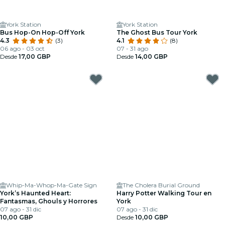
York Station
York Station
Bus Hop-On Hop-Off York
The Ghost Bus Tour York
4.3
(3)
4.1
(8)
06 ago - 03 oct
07 - 31 ago
Desde
17,00 GBP
Desde
14,00 GBP
Whip-Ma-Whop-Ma-Gate Sign
The Cholera Burial Ground
York’s Haunted Heart:
Harry Potter Walking Tour en
Fantasmas, Ghouls y Horrores
York
07 ago - 31 dic
07 ago - 31 dic
10,00 GBP
Desde
10,00 GBP