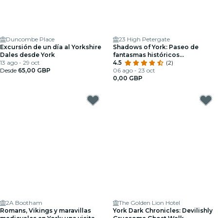
Duncombe Place
23 High Petergate
Excursión de un día al Yorkshire
Shadows of York: Paseo de
Dales desde York
fantasmas históricos
13 ago - 29 oct
galardonado
4.5
(2)
Desde
65,00 GBP
06 ago - 23 oct
0,00 GBP
2A Bootham
The Golden Lion Hotel
Romans, Vikings y maravillas
York Dark Chronicles: Devilishly