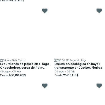
Desde
80,50 US$
Slim's Fish Camp
18701 SE Federal Hwy
Excursiones de pesca en el lago
Excursión ecológica en kayak
Okeechobee, cerca de Palm
transparente en Júpiter, Florida
Beach, Florida
09 ago - 05 feb
09 ago - 05 feb
Desde
450,00 US$
Desde
75,00 US$