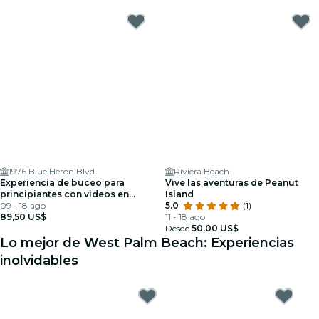
1976 Blue Heron Blvd
Riviera Beach
Experiencia de buceo para
Vive las aventuras de Peanut
principiantes con videos en
Island
West Palm Beach
09 - 18 ago
5.0
(1)
89,50 US$
11 - 18 ago
Desde
50,00 US$
Lo mejor de West Palm Beach: Experiencias
inolvidables