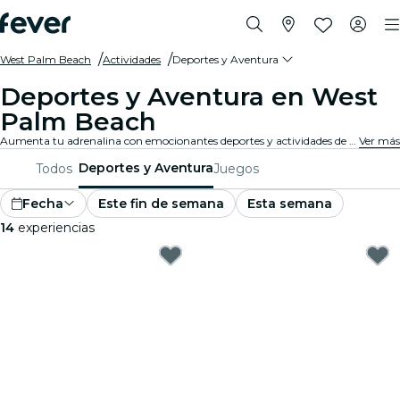
West Palm Beach
Actividades
Deportes y Aventura
Deportes y Aventura en West
Palm Beach
Aumenta tu adrenalina con emocionantes deportes y actividades de aventura en West Palm Beach. Ya sea que te guste el senderismo, la escalada en roca o los deportes extremos, aquí lo encontrarás.
Ver más
Deportes y Aventura
Todos
Juegos
Fecha
Este fin de semana
Esta semana
14
experiencias