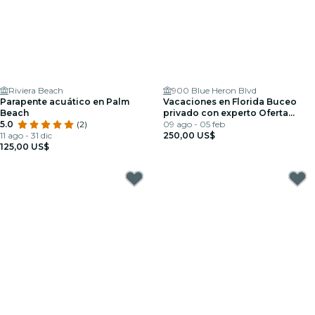
Riviera Beach
900 Blue Heron Blvd
Parapente acuático en Palm
Vacaciones en Florida Buceo
Beach
privado con experto Oferta
5.0
(2)
especial 2x1
09 ago - 05 feb
11 ago - 31 dic
250,00 US$
125,00 US$