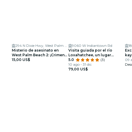
294 N Dixie Hwy, West Palm Beach
9060 W Indiantown Rd
1
Misterio de asesinato en
Visita guiada por el río
Exc
West Palm Beach 2: ¡Crimen
Loxahatchee, un lugar
kay
en una cita nocturna!
15,00 US$
salvaje y pintoresco
5.0
(3)
Júp
09 a
10 ago - 31 dic
Des
79,00 US$