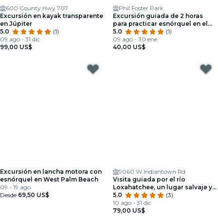
600 County Hwy 707
Phil Foster Park
Excursión en kayak transparente
Excursión guiada de 2 horas
en Júpiter
para practicar esnórquel en el
5.0
(1)
parque Phil Foster y el puente
5.0
(1)
09 ago - 31 dic
Blue Heron
09 ago - 30 ene
99,00 US$
40,00 US$
Excursión en lancha motora con
9060 W Indiantown Rd
esnórquel en West Palm Beach
Visita guiada por el río
09 - 19 ago
Loxahatchee, un lugar salvaje y
Desde
69,50 US$
pintoresco
5.0
(3)
10 ago - 31 dic
79,00 US$