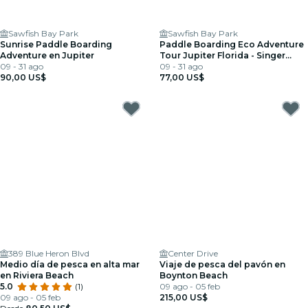
Sawfish Bay Park
Sawfish Bay Park
Sunrise Paddle Boarding
Paddle Boarding Eco Adventure
Adventure en Jupiter
Tour Jupiter Florida - Singer
09 - 31 ago
Island
09 - 31 ago
90,00 US$
77,00 US$
389 Blue Heron Blvd
Center Drive
Medio día de pesca en alta mar
Viaje de pesca del pavón en
en Riviera Beach
Boynton Beach
5.0
(1)
09 ago - 05 feb
09 ago - 05 feb
215,00 US$