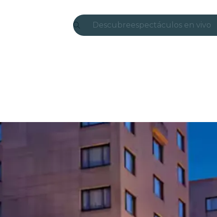
Descubre
espectáculos en vivo
Madrid
candlelight
Londres
experiencias y ciudad
São Paulo
exposiciones
Seúl
recorridos por la ciud
conciertos