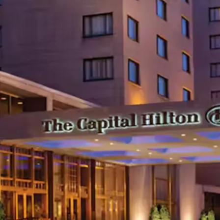
restaurantes
cine