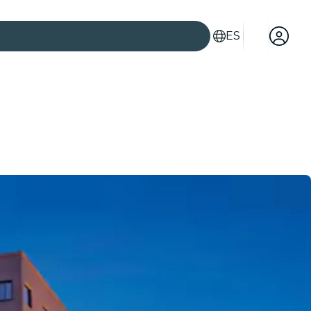
ES
es
ad