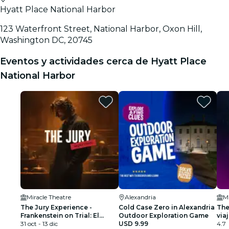
Hyatt Place National Harbor
123 Waterfront Street, National Harbor, Oxon Hill,
Washington DC, 20745
Eventos y actividades cerca de Hyatt Place
National Harbor
Miracle Theatre
Alexandria
Mi
The Jury Experience -
Cold Case Zero in Alexandria
The
Frankenstein on Trial: El
Outdoor Exploration Game
via
Hombre que Desafió a Dios
31 oct - 13 dic
USD 9.99
¿Wa
4.7