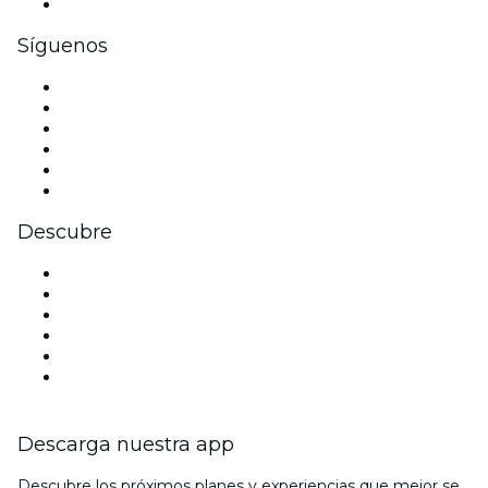
Tarjetas y cupones de regalo corporativos
Síguenos
Facebook
X (Twitter)
Instagram
TikTok
LinkedIn
Youtube
Descubre
Locales y espacios de eventos en Washington DC
Estados Unidos
Hoy
Mañana
Esta semana
Este fin de semana
Descarga nuestra app
Descubre los próximos planes y experiencias que mejor se