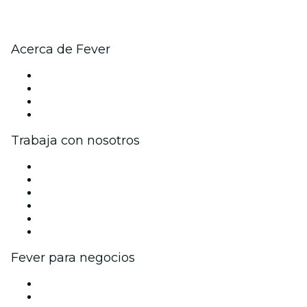
Acerca de Fever
Prensa
Únete al equipo
Tarjetas Regalo
Centro de asistencia
Trabaja con nosotros
Gestiona tu evento
Publica tu evento
Eventos y beneficios para empresas
Programa de Afiliados
Programa de embajadores e influencers
Colaboraciones de marca
Fever para negocios
Eventos privados y boletos de grupo
Beneficios corporativos