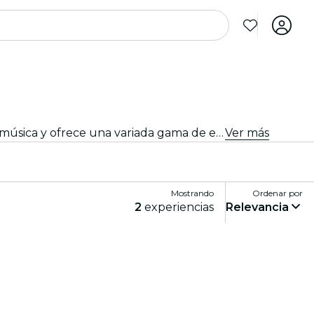
Desde locales íntimos hasta las salas de conciertos más emblemáticas de la ciudad, Villahermosa vive al son de la música y ofrece una variada gama de eventos para todos los gustos y estilos.
Ver más
Mostrando
Ordenar por
2
experiencias
Relevancia