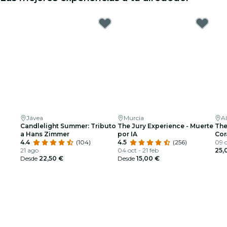
Jávea
Murcia
Al
Candlelight Summer: Tributo
The Jury Experience - Muerte
The
a Hans Zimmer
por IA
Cor
4.4
(104)
4.5
(256)
09 o
21 ago
04 oct - 21 feb
25,
Desde
22,50 €
Desde
15,00 €