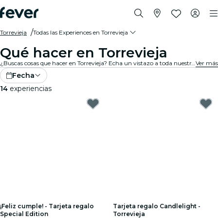
Torrevieja
Todas las Experiences en Torrevieja
Qué hacer en Torrevieja
¿Buscas cosas que hacer en Torrevieja? Echa un vistazo a toda nuestra selección y encuentra las mejores experiences y actividades que se ofrecen actualmente en la ciudad.
Ver más
Fecha
14
experiencias
¡Feliz cumple! - Tarjeta regalo
Tarjeta regalo Candlelight -
Special Edition
Torrevieja