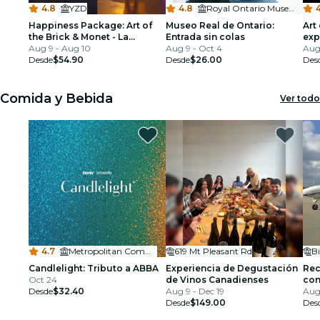
4.8
·
YZD
4.8
·
Royal Ontario Museum
4
Happiness Package: Art of
Museo Real de Ontario:
Art
the Brick & Monet - La
Entrada sin colas
exp
Experiencia Inmersiva
Aug 9 - Aug 10
Aug 9 - Oct 4
LE
Aug
Desde
$54.90
Desde
$26.00
Des
Comida y Bebida
Ver todo
4.7
·
Metropolitan Community Church of Toronto
619 Mt Pleasant Rd
Candlelight: Tributo a ABBA
Experiencia de Degustación
Rec
Oct 24
de Vinos Canadienses
con
Desde
$32.40
Aug 9 - Dec 19
Niá
Aug 
Desde
$149.00
Des