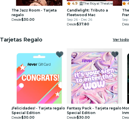
4.9
·
The Royal Theatre
4
The Jazz Room - Tarjeta
Candlelight: Tributo a
The
regalo
Fleetwood Mac
Fra
Desde
$30.00
Sep 26 - Dec 26
Arm
Sep 
Desde
$37.80
Des
Tarjetas Regalo
Ver todo
¡Felicidades! - Tarjeta regalo
Fantasy Pack - Tarjeta regalo
Mon
Special Edition
Special Edition
Inm
Desde
$30.00
Desde
$30.00
Des