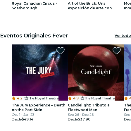
Royal Canadian Circus -
Art of the Brick: Una
Mon
restaurantes
Scarborough
exposición de arte con
Inm
LEGO®
1
1
2
2
3
3
cine
Eventos Originales Fever
Ver todo
4.2
·
The Royal Theatre
4.9
·
The Royal Theatre
4
The Jury Experience – Death
Candlelight: Tributo a
The
on the Port Side
Fleetwood Mac
Fra
Oct 1 - Jan 23
Sep 26 - Dec 26
Arm
Sep 
Desde
$49.14
Desde
$37.80
Des