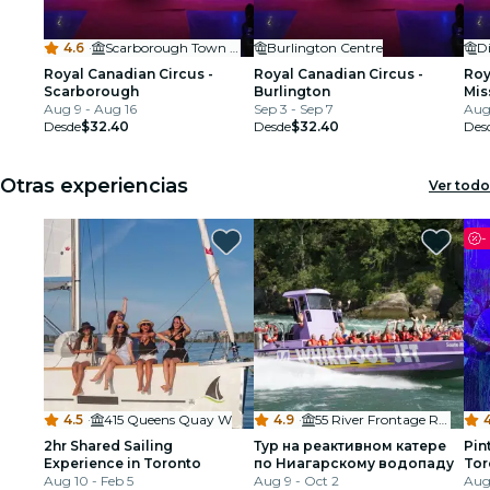
4.6
·
Scarborough Town Centre
Burlington Centre
Di
Royal Canadian Circus -
Royal Canadian Circus -
Roy
Scarborough
Burlington
Mis
Aug 9 - Aug 16
Sep 3 - Sep 7
Aug
Desde
$32.40
Desde
$32.40
Des
Otras experiencias
Ver todo
-
4.5
·
415 Queens Quay W
4.9
·
55 River Frontage Road
4
2hr Shared Sailing
Тур на реактивном катере
Pin
Experience in Toronto
по Ниагарскому водопаду
Tor
Aug 10 - Feb 5
Aug 9 - Oct 2
Aug