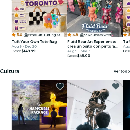
5.0
·
EmoTuft Tufting Studio | NorthYork
4.9
·
336 dundas west
5
Tuft Your Own Tote Bag
Fluid Bear Art Experience:
Tuf
Aug 9 - Dec 20
crea un osito con pintura
Aug 
Desde
$149.99
goteante en Toronto
Aug 9 - Mar 31
Des
Desde
$49.00
Cultura
Ver todo