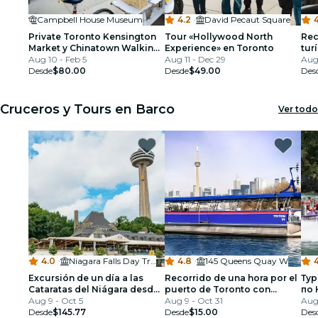
Campbell House Museum
4.2
·
David Pecaut Square
Private Toronto Kensington
Tour «Hollywood North
Rec
Market y Chinatown Walking
Experience» en Toronto
tur
Tour en Inglés
Aug 10 - Feb 5
Aug 11 - Dec 29
de 
Aug 
Desde
$80.00
Desde
$49.00
Des
Cruceros y Tours en Barco
Ver todo
4.0
·
Niagara Falls Day Trips from Toronto
4.8
·
145 Queens Quay W
4
Excursión de un día a las
Recorrido de una hora por el
Тур
Cataratas del Niágara desde
puerto de Toronto con
по 
Toronto + crucero
Aug 9 - Oct 5
narración en vivo
Aug 9 - Oct 31
Aug 
Hornblower y Niagara-on-
Desde
$145.77
Desde
$15.00
Des