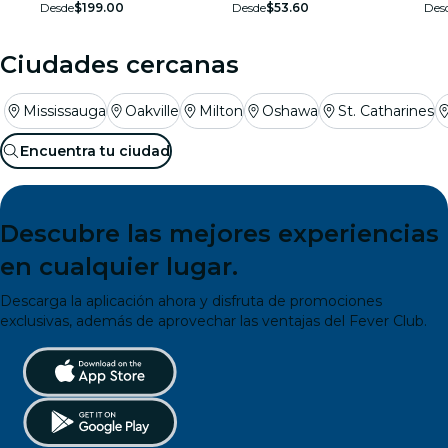
Desde
$199.00
Desde
$53.60
Des
Ciudades cercanas
Mississauga
Oakville
Milton
Oshawa
St. Catharines
Encuentra tu ciudad
Descubre las mejores experiencias
en cualquier lugar.
Descarga la aplicación ahora y disfruta de promociones
exclusivas, además de aprovechar las ventajas del Fever Club.