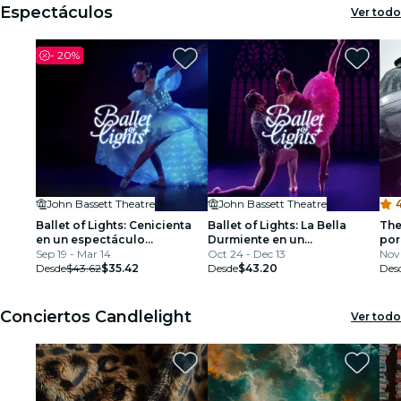
Espectáculos
Ver todo
-
20%
John Bassett Theatre
John Bassett Theatre
Ballet of Lights: Cenicienta
Ballet of Lights: La Bella
The
en un espectáculo
Durmiente en un
por
deslumbrante
Sep 19 - Mar 14
Espectáculo Deslumbrante
Oct 24 - Dec 13
pre
Nov 
Desde
$43.62
$35.42
Desde
$43.20
Des
Conciertos Candlelight
Ver todo