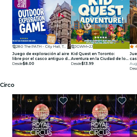
280 The PATH - City Hall, Toronto
JGWM+2J
4
Juego de exploración al aire
Kid Quest en Toronto:
Jue
libre por el casco antiguo de
Aventura en la Ciudad de los
cas
Toronto
Desde
$8.00
Superhéroes para niños
Desde
$13.99
Aug 
Des
Circo