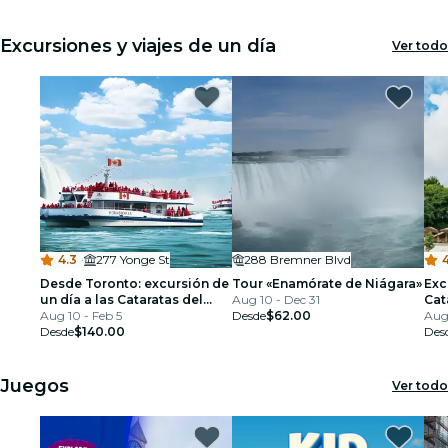
the-Lake
Excursiones y viajes de un día
Ver todo
4.3
·
277 Yonge St
288 Bremner Blvd
Desde Toronto: excursión de
Tour «Enamórate de Niágara»
Exc
un día a las Cataratas del
Aug 10 - Dec 31
Cat
Niágara con paseo en barco
Aug 10 - Feb 5
Desde
$62.00
Tor
Aug 
opcional
Desde
$140.00
Hor
Des
the
Juegos
Ver todo