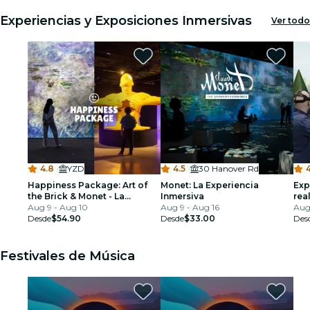
Experiencias y Exposiciones Inmersivas
Ver todo
4.8
·
YZD
4.5
·
30 Hanover Rd
Happiness Package: Art of
Monet: La Experiencia
Exp
the Brick & Monet - La
Inmersiva
rea
Experiencia Inmersiva
Aug 9 - Aug 10
Aug 9 - Aug 16
jue
Aug
Desde
$54.90
Desde
$33.00
for
Des
Festivales de Música