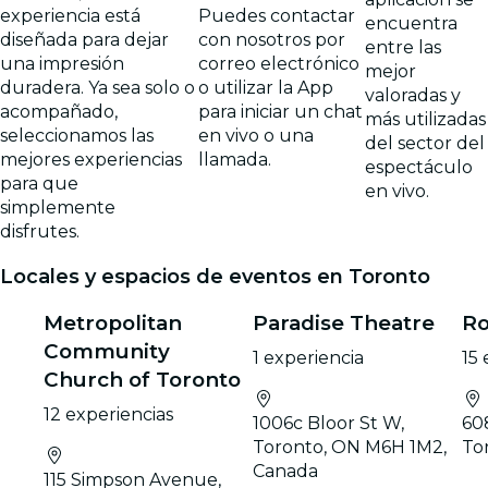
experiencia está
Puedes contactar
encuentra
diseñada para dejar
con nosotros por
entre las
una impresión
correo electrónico
mejor
duradera. Ya sea solo o
o utilizar la App
valoradas y
acompañado,
para iniciar un chat
más utilizadas
seleccionamos las
en vivo o una
del sector del
mejores experiencias
llamada.
espectáculo
para que
en vivo.
simplemente
disfrutes.
Locales y espacios de eventos en Toronto
Metropolitan
Paradise Theatre
Ro
Community
1 experiencia
15 
Church of Toronto
12 experiencias
1006c Bloor St W,
60
Toronto, ON M6H 1M2,
To
Canada
115 Simpson Avenue,