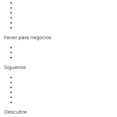
Gestiona tu evento
Publica tu evento
Eventos y beneficios para empresas
Programa de Afiliados
Programa de embajadores e influencers
Colaboraciones de marca
Fever para negocios
Eventos privados y boletos de grupo
Beneficios corporativos
Tarjetas y cupones de regalo corporativos
Síguenos
Facebook
X (Twitter)
Instagram
TikTok
LinkedIn
Youtube
Descubre