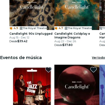
4.9
·
The Royal Theatre
4.7
·
The Royal Theatre
T
Candlelight: 90s Unplugged
Candlelight: Coldplay e
Can
Aug 15 - Dec 12
Imagine Dragons
Han
Desde
$39.42
Aug 22 - Dec 26
Aug 
Desde
$37.80
Des
Eventos de música
Ver todo