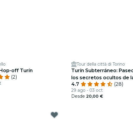
llo
Tour della città di Torino
Hop-off Turín
Turín Subterráneo: Pase
(2)
los secretos ocultos de l
t
4.7
(28)
€
29 ago - 03 oct
Desde
20,00 €