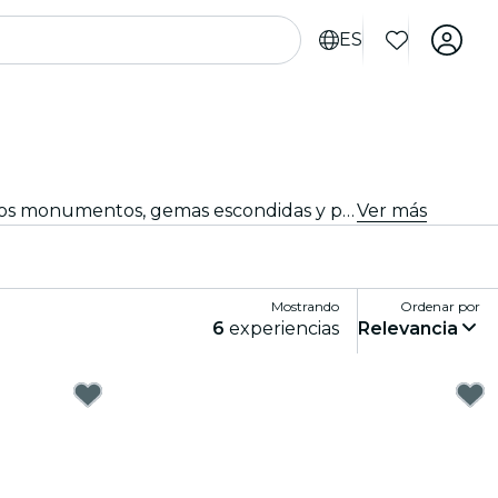
ES
Experimenta Turín como nunca antes con tours por la ciudad y paquetes turísticos. Mientras exploras los famosos monumentos, gemas escondidas y puntos de interés locales de Turín, descubrirás las historias que dan vida a la ciudad.
Ver más
Mostrando
Ordenar por
6
experiencias
Relevancia