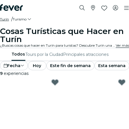
Turín
Turismo
Cosas Turísticas que Hacer en
Turín
¿Buscas cosas que hacer en Turín para turistas? Descubre Turín una aventura a la vez con estas emocionantes experiencias diseñadas especialmente para turistas. ¡Descubre lo mejor que hay para hacer!
Ver más
Todos
Tours por la Ciudad
Principales atracciones
Fecha
Hoy
Este fin de semana
Esta semana
9
experiencias