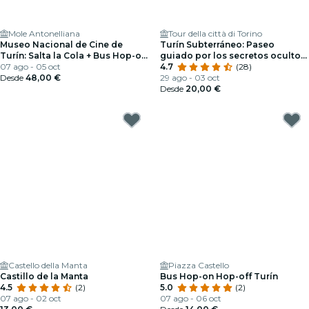
Mole Antonelliana
Tour della città di Torino
Museo Nacional de Cine de
Turín Subterráneo: Paseo
Turín: Salta la Cola + Bus Hop-on
guiado por los secretos ocultos
Hop-off
07 ago - 05 oct
de la ciudad
4.7
(28)
Desde
48,00 €
29 ago - 03 oct
Desde
20,00 €
Castello della Manta
Piazza Castello
Castillo de la Manta
Bus Hop-on Hop-off Turín
4.5
(2)
5.0
(2)
07 ago - 02 oct
07 ago - 06 oct