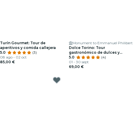
Turín Gourmet: Tour de
Monument to Emmanuel Philibert
aperitivos y comida callejera
Dolce Torino: Tour
5.0
(3)
gastronómico de dulces y
08 ago - 02 oct
chocolate
5.0
(4)
85,00 €
01 - 30 sept
69,00 €