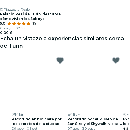
Piazzetta Reale
Palacio Real de Turín: descubre
cómo vivían los Saboya
5.0
(3)
08 ago - 02 feb
0,00 €
Echa un vistazo a experiencias similares cerca
de Turín
Milán
Milán
M
Recorrido en bicicleta por
Recorrido por el Museo de
Exc
los secretos de la ciudad
San Siro y el Skywalk: visita al
Isl
09 ago - 06 oct
estadio emblemático de
07 ago - 30 sept
4.5