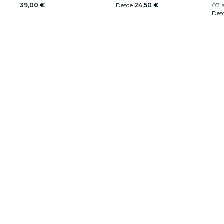
39,00 €
Milán
Desde
24,50 €
07 a
Des