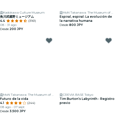
Kadokawa Culture Museum
MoN Takanawa: The Museum of Narratives
角川武蔵野ミュージアム
Espiral, espiral: La evolución de
4.4
(3161)
la narrativa humana
08 - 31 ago
Desde
800 JPY
Desde
200 JPY
MoN Takanawa: The Museum of Narratives
CREVIA BASE Tokyo
Futuro de la vida
Tim Burton’s Labyrinth - Registro
4.1
(244)
previo
08 ago - 07 sept
Desde
3.500 JPY