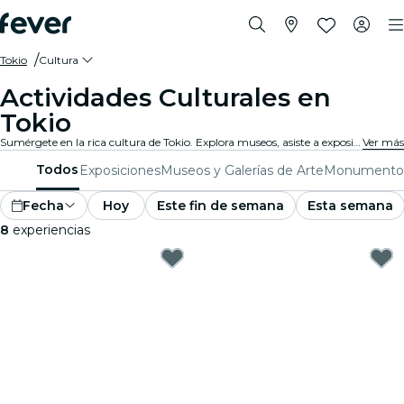
Tokio
Cultura
Actividades Culturales en
Tokio
Sumérgete en la rica cultura de Tokio. Explora museos, asiste a exposiciones y participa en eventos culturales que expanden tus horizontes.
Ver más
Todos
Exposiciones
Museos y Galerías de Arte
Monumento
Fecha
Hoy
Este fin de semana
Esta semana
8
experiencias