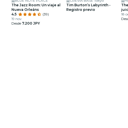
BLUE NOTE PLACE
CREVIA BASE Tokyo
Hi
The Jazz Room: Un viaje al
Tim Burton’s Labyrinth -
The
Nueva Orleáns
Registro previo
jui
4.5
(39)
un 
18 o
19 nov
yen
Des
Desde
7.200 JPY