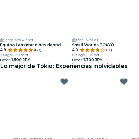
Teamlabs Planet
small worlds
Equipo Lab:retar o:bits debrid
Small Worlds TOKYO
4.8
(89)
4.0
(17)
10 ago - 30 sept
08 ago - 05 oct
Desde
1.500 JPY
Desde
1.700 JPY
Lo mejor de Tokio: Experiencias inolvidables