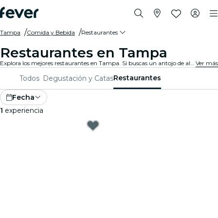
Tampa
Comida y Bebida
Restaurantes
Restaurantes en Tampa
Explora los mejores restaurantes en Tampa. Si buscas un antojo de alta cocina o un ambiente más casual, tenemos el lugar perfecto para cada paladar.
Ver más
Restaurantes
Todos
Degustación y Catas
Fecha
1
experiencia