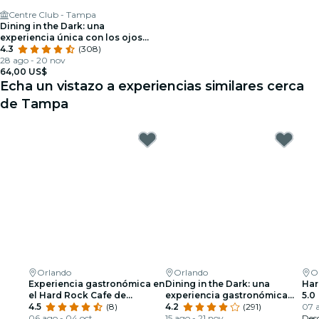
Centre Club - Tampa
Dining in the Dark: una
experiencia única con los ojos
vendados en el Centre Club
4.3
(308)
28 ago - 20 nov
64,00 US$
Echa un vistazo a experiencias similares cerca
de Tampa
Orlando
Orlando
O
Experiencia gastronómica en
Dining in the Dark: una
Har
el Hard Rock Cafe de
experiencia gastronómica
5.0
Orlando
4.5
(8)
única con los ojos vendados
4.2
(291)
07 a
06 ago - 04 oct
en el Citrus Club
15 ago - 21 nov
Des