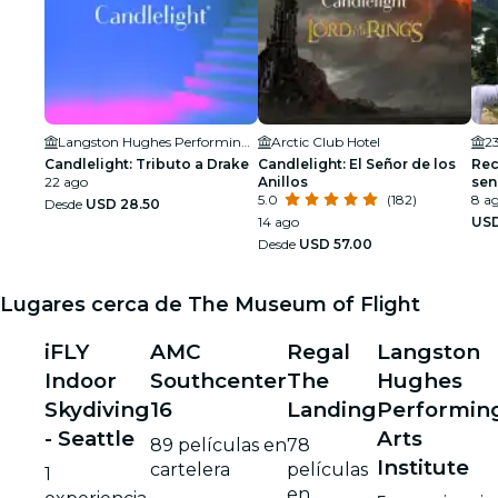
Langston Hughes Performing Arts Institute
Arctic Club Hotel
2
Candlelight: Tributo a Drake
Candlelight: El Señor de los
Rec
22 ago
Anillos
sen
5.0
(182)
8 ag
Desde
USD 28.50
14 ago
USD
Desde
USD 57.00
Lugares cerca de The Museum of Flight
iFLY
AMC
Regal
Langston
Indoor
Southcenter
The
Hughes
Skydiving
16
Landing
Performin
- Seattle
Arts
89 películas en
78
Institute
cartelera
películas
1
en