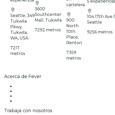
experiencia
5 experiencia
cartelera
3600
Southcenter
Seattle, 349
104 17th Ave S
Mall, Tukwila
900
Tukwila
Seattle
North
Pkwy,
7292 metros
10th
9256 metros
Tukwila,
Place,
WA, USA
Renton
7217
7359
metros
metros
Acerca de Fever
Prensa
Únete al equipo
Tarjetas Regalo
Centro de asistencia
Trabaja con nosotros