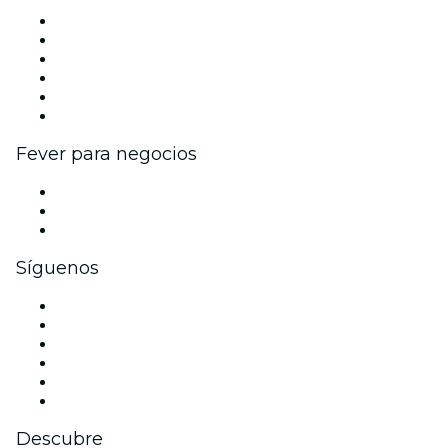
Gestiona tu evento
Publica tu evento
Eventos y beneficios para empresas
Programa de Afiliados
Programa de embajadores e influencers
Colaboraciones de marca
Fever para negocios
Eventos privados y boletos de grupo
Beneficios corporativos
Tarjetas y cupones de regalo corporativos
Síguenos
Facebook
X (Twitter)
Instagram
TikTok
LinkedIn
Youtube
Descubre