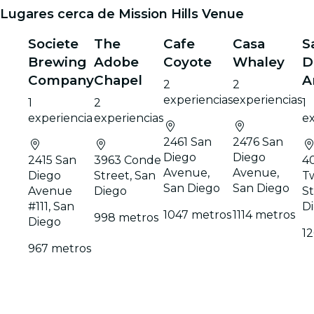
Lugares cerca de Mission Hills Venue
Societe
The
Cafe
Casa
S
Brewing
Adobe
Coyote
Whaley
D
Company
Chapel
A
2
2
experiencias
experiencias
1
2
1
experiencia
experiencias
ex
2461 San
2476 San
Diego
Diego
2415 San
3963 Conde
4
Avenue,
Avenue,
Diego
Street, San
T
San Diego
San Diego
Avenue
Diego
St
#111, San
D
1047 metros
1114 metros
998 metros
Diego
12
967 metros