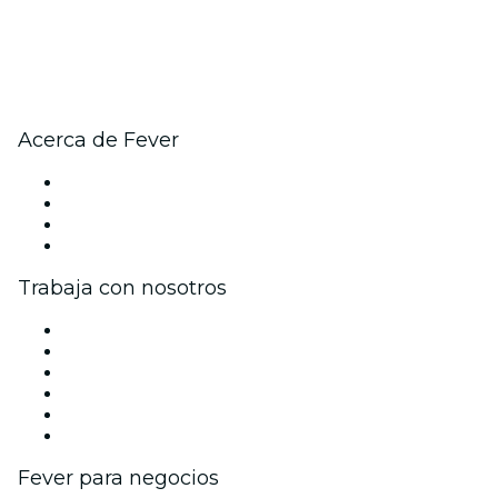
Acerca de Fever
Prensa
Únete al equipo
Tarjetas Regalo
Centro de asistencia
Trabaja con nosotros
Gestiona tu evento
Publica tu evento
Eventos y beneficios para empresas
Programa de Afiliados
Programa de embajadores e influencers
Colaboraciones de marca
Fever para negocios