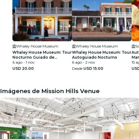
Whaley House Museum
Whaley House Museum
S
Whaley House Museum: Tour
Whaley House Museum: Tour
Aut
Nocturno Guiado de
Autoguiado Nocturno
Man
Fantasmas
6 ago - 1 nov
6 ago - 2 nov
San
15 a
USD 20.00
Desde
USD 15.00
USD
Imágenes de Mission Hills Venue