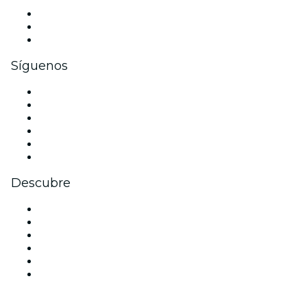
Eventos privados y boletos de grupo
Beneficios corporativos
Tarjetas y cupones de regalo corporativos
Síguenos
Facebook
X (Twitter)
Instagram
TikTok
LinkedIn
Youtube
Descubre
Locales y espacios de eventos en San Diego
Estados Unidos
Hoy
Mañana
Esta semana
Este fin de semana