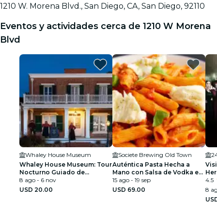
1210 W. Morena Blvd., San Diego, CA, San Diego, 92110
Eventos y actividades cerca de 1210 W Morena
Blvd
Whaley House Museum
Societe Brewing Old Town
2
Whaley House Museum: Tour
Auténtica Pasta Hecha a
Vis
Nocturno Guiado de
Mano con Salsa de Vodka en
Her
Fantasmas
8 ago - 6 nov
San Diego
15 ago - 19 sep
ant
4.5
USD 20.00
USD 69.00
8 ag
USD