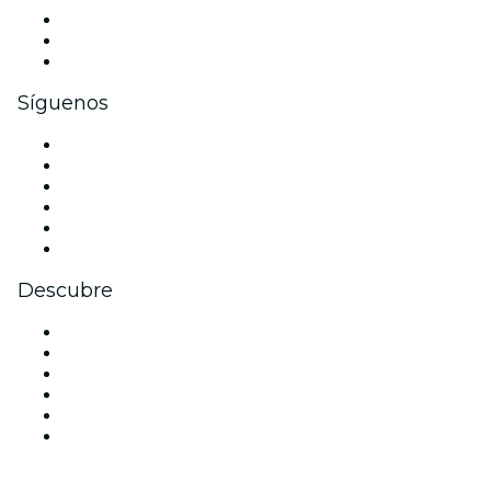
Eventos privados y boletos de grupo
Beneficios corporativos
Tarjetas y cupones de regalo corporativos
Síguenos
Facebook
X (Twitter)
Instagram
TikTok
LinkedIn
Youtube
Descubre
Locales y espacios de eventos en San Diego
Estados Unidos
Hoy
Mañana
Esta semana
Este fin de semana