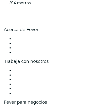
814 metros
Acerca de Fever
Prensa
Únete al equipo
Tarjetas Regalo
Centro de asistencia
Trabaja con nosotros
Gestiona tu evento
Publica tu evento
Eventos y beneficios para empresas
Programa de Afiliados
Programa de embajadores e influencers
Colaboraciones de marca
Fever para negocios