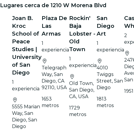
Lugares cerca de 1210 W Morena Blvd
Joan B.
Plaza De
Rockin'
San
Ca
Kroc
Las
Baja
Diego
Wh
School of
Armas
Lobster -
Art
2
Peace
Old
expe
1
1
Studies |
Town
experiencia
experiencia
University
1
247
of San
experiencia
Die
Telegraph
4010
Diego
Ave
Way, San
Twiggs
San
Diego, CA
Street, San
1
Old Town,
92110, USA
Diego
experiencia
San Diego,
195
CA, USA
1653
1813
metros
metros
5555 Marian
1729
Way, San
metros
Diego, San
Diego