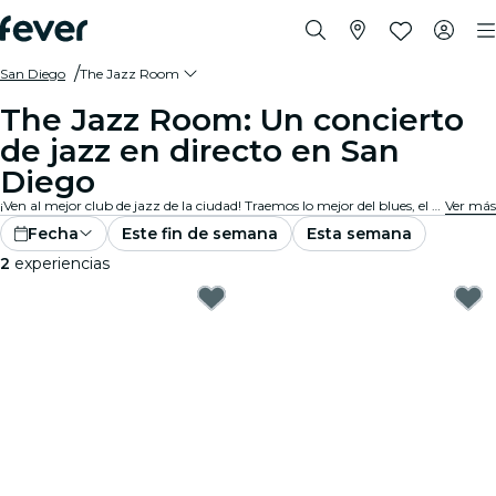
San Diego
The Jazz Room
The Jazz Room: Un concierto
de jazz en directo en San
Diego
¡Ven al mejor club de jazz de la ciudad! Traemos lo mejor del blues, el soul y el jazz en direto con un ambiente íntimo. Cada nota cuenta una historia, cada improvisación y cada canción conmueven al público. ¡Descubre los tributos y conciertos de jazz cerca de ti!
Ver más
Fecha
Este fin de semana
Esta semana
2
experiencias