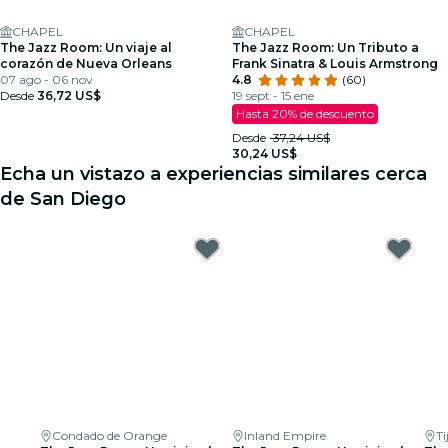
CHAPEL
CHAPEL
The Jazz Room: Un viaje al
The Jazz Room: Un Tributo a
corazón de Nueva Orleans
Frank Sinatra & Louis Armstrong
07 ago - 06 nov
4.8
(60)
Desde
36,72 US$
19 sept - 15 ene
Hasta 20% de descuento
Desde
37,24 US$
30,24 US$
Echa un vistazo a experiencias similares cerca
de San Diego
Condado de Orange
Inland Empire
T