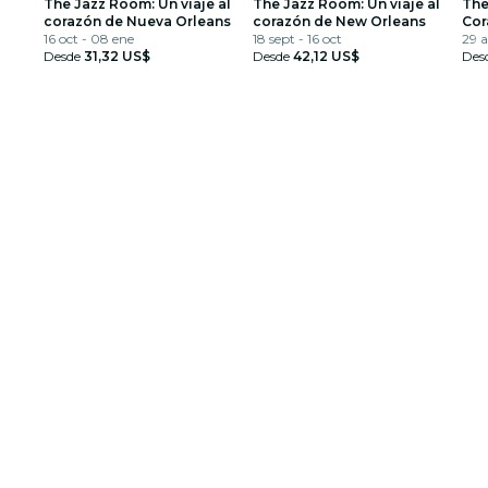
The Jazz Room: Un viaje al
The Jazz Room: Un viaje al
The
corazón de Nueva Orleans
corazón de New Orleans
Cor
16 oct - 08 ene
18 sept - 16 oct
29 
Desde
31,32 US$
Desde
42,12 US$
Des