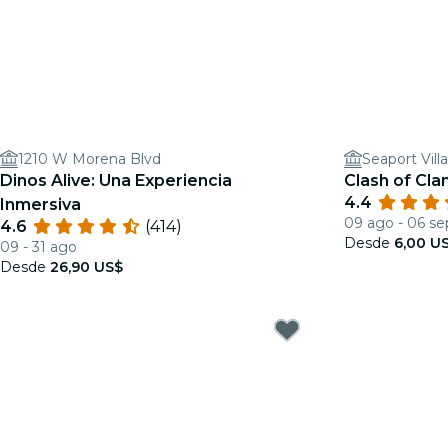
1210 W Morena Blvd
Seaport Vill
Dinos Alive: Una Experiencia
Clash of Cla
4.4
Inmersiva
09 ago - 06 se
4.6
(414)
Desde
6,00 U
09 - 31 ago
Desde
26,90 US$