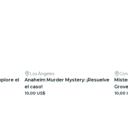
Los Ángeles
Con
plore el
Anaheim Murder Mystery: ¡Resuelve
Miste
el caso!
Grove
10,00 US$
10,00 