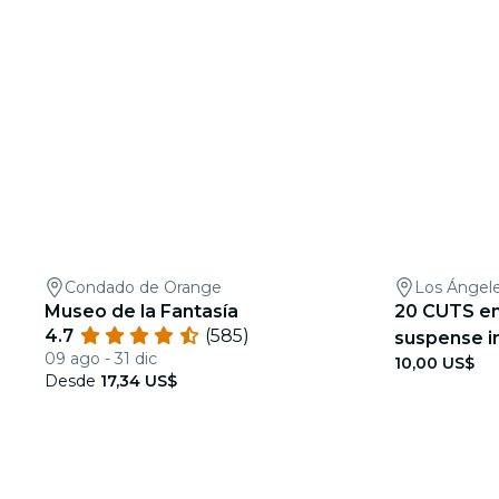
Condado de Orange
Los Ángel
Museo de la Fantasía
20 CUTS en
4.7
(585)
suspense i
09 ago - 31 dic
10,00 US$
mundo real
Desde
17,34 US$