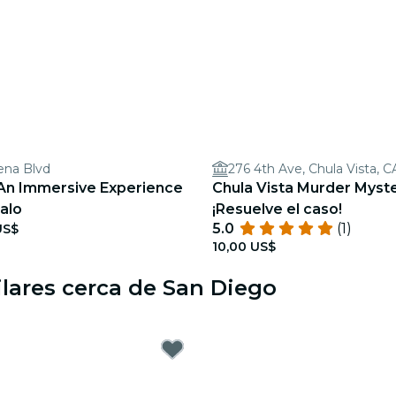
ena Blvd
276 4th Ave, Chula Vista, 
 An Immersive Experience
Chula Vista Murder Myste
galo
¡Resuelve el caso!
5.0
(1)
US$
10,00 US$
ilares cerca de San Diego