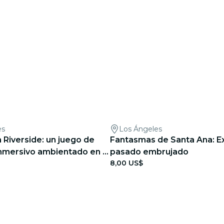
es
Los Ángeles
 Riverside: un juego de
Fantasmas de Santa Ana: Ex
nmersivo ambientado en el
pasado embrujado
8,00 US$