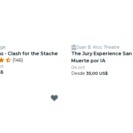
age
Joan B. Kroc Theatre
ns - Clash for the Stache
The Jury Experience San
(146)
Muerte por IA
pt
04 oct
S$
Desde
35,00 US$