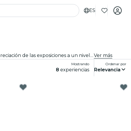
ES
Experiencias inmersivas, experiencias artísticas inmersivas y exposiciones inmersivas en San Diego que llevan la apreciación de las exposiciones a un nivel completamente nuevo con tecnología de vanguardia integrada en el arte.
Ver más
Mostrando
Ordenar por
8
experiencias
Relevancia