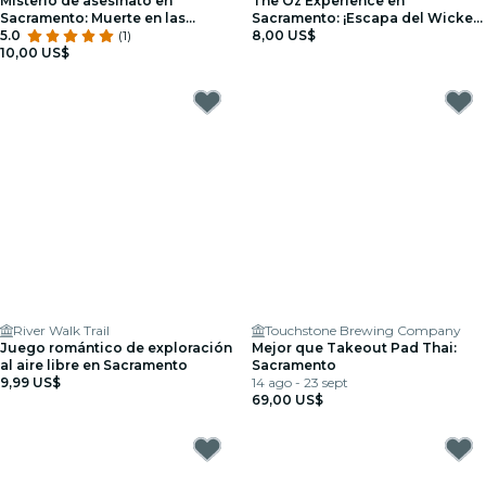
Misterio de asesinato en
The Oz Experience en
Sacramento: Muerte en las
Sacramento: ¡Escapa del Wicked
sombras
5.0
(1)
Glitch!
8,00 US$
10,00 US$
River Walk Trail
Touchstone Brewing Company
Juego romántico de exploración
Mejor que Takeout Pad Thai:
al aire libre en Sacramento
Sacramento
9,99 US$
14 ago - 23 sept
69,00 US$