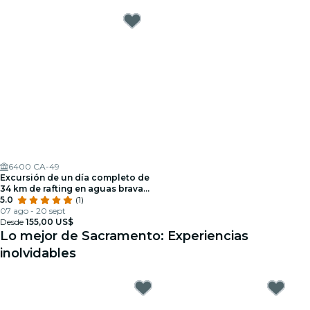
6400 CA-49
Excursión de un día completo de
34 km de rafting en aguas bravas
por South Fork desde Lotus
5.0
(1)
(clase 2-3)
07 ago - 20 sept
Desde
155,00 US$
Lo mejor de Sacramento: Experiencias
inolvidables