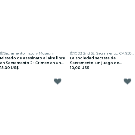
Sacramento History Museum
1003 2nd St, Sacramento, CA 95814
Misterio de asesinato al aire libre
La sociedad secreta de
en Sacramento 2: ¡Crimen en una
Sacramento: un juego de
cita nocturna!
15,00 US$
detectives al aire libre
10,00 US$