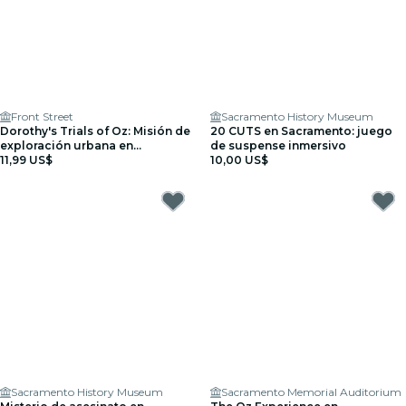
Front Street
Sacramento History Museum
Dorothy's Trials of Oz: Misión de
20 CUTS en Sacramento: juego
exploración urbana en
de suspense inmersivo
Sacramento
11,99 US$
10,00 US$
Sacramento History Museum
Sacramento Memorial Auditorium