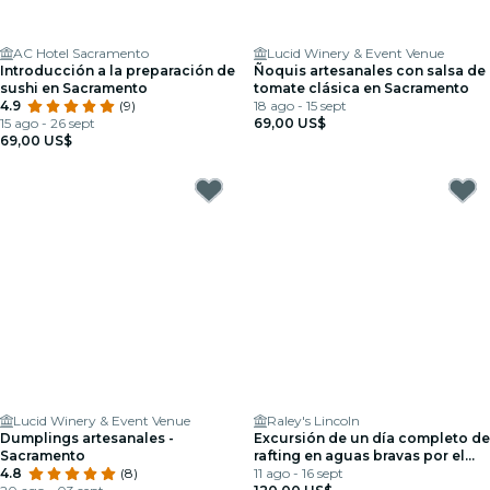
AC Hotel Sacramento
Lucid Winery & Event Venue
Introducción a la preparación de
Ñoquis artesanales con salsa de
sushi en Sacramento
tomate clásica en Sacramento
4.9
(9)
18 ago - 15 sept
15 ago - 26 sept
69,00 US$
69,00 US$
Lucid Winery & Event Venue
Raley's Lincoln
Dumplings artesanales -
Excursión de un día completo de
Sacramento
rafting en aguas bravas por el
4.8
(8)
Middle Fork desde Auburn (clase
11 ago - 16 sept