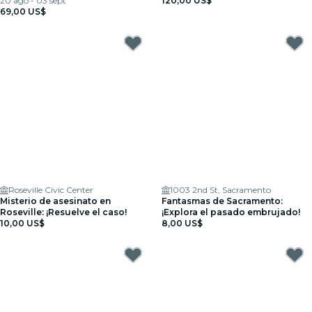
20 ago - 03 sept
3-4)
120,00 US$
69,00 US$
Roseville Civic Center
1003 2nd St, Sacramento
Misterio de asesinato en
Fantasmas de Sacramento:
Roseville: ¡Resuelve el caso!
¡Explora el pasado embrujado!
10,00 US$
8,00 US$