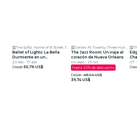
The Sofia, Home of B Street Theatre
Center At Twenty Three Hundred
Th
Ballet of Lights: La Bella
The Jazz Room: Un viaje al
Edg
Durmiente en un
corazón de Nueva Orleans
Cha
Espectáculo Deslumbrante
20 feb - 17 abr
04 sept - 23 oct
CA
07 
Desde
50,76 US$
Des
Hasta 20% de descuento
Desde
48,94 US$
39,74 US$