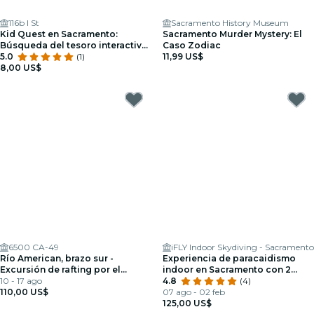
116b I St
Sacramento History Museum
Kid Quest en Sacramento:
Sacramento Murder Mystery: El
Búsqueda del tesoro interactiva
Caso Zodiac
para toda la familia (de 4 a 8
5.0
(1)
11,99 US$
años)
8,00 US$
6500 CA-49
iFLY Indoor Skydiving - Sacramento
Río American, brazo sur -
Experiencia de paracaidismo
Excursión de rafting por el
indoor en Sacramento con 2
desfiladero de PM (Clase 2-3+)
10 - 17 ago
vuelos y certificado
4.8
(4)
110,00 US$
personalizado
07 ago - 02 feb
125,00 US$