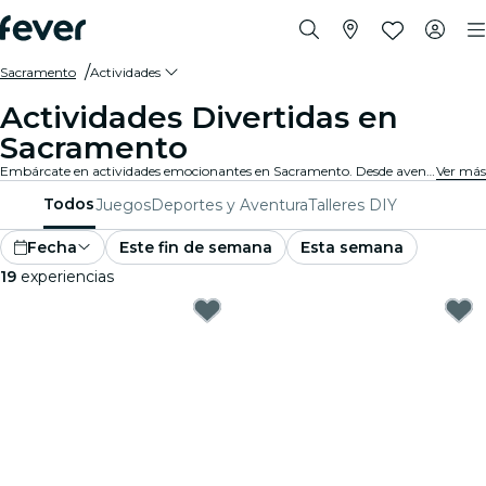
Sacramento
Actividades
Actividades Divertidas en
Sacramento
Embárcate en actividades emocionantes en Sacramento. Desde aventuras al aire libre hasta experiencias culturales, descubre las mejores maneras de aprovechar tu tiempo.
Ver más
Todos
Juegos
Deportes y Aventura
Talleres DIY
Fecha
Este fin de semana
Esta semana
19
experiencias