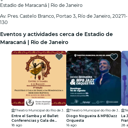
Estadio de Maracaná | Rio de Janeiro
Av. Pres. Castelo Branco, Portao 3, Río de Janeiro, 20271-
130
Eventos y actividades cerca de Estadio de
Maracaná | Rio de Janeiro
Theatro Municipal do Rio de Janeiro
Theatro Municipal do Rio de Janeiro
Te
Entre el Samba y el Ballet:
Diogo Nogueira & MPBJazz
La 
Conferencias y Gala de
Orquesta
Fra
Danza en Tributo a Mercedes
18 ago
16 ago
Arm
28 a