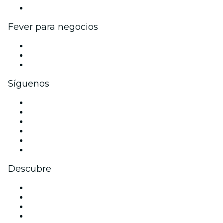
Colaboraciones de marca
Fever para negocios
Eventos privados y boletos de grupo
Beneficios corporativos
Tarjetas y cupones de regalo corporativos
Síguenos
Facebook
X (Twitter)
Instagram
TikTok
LinkedIn
Youtube
Descubre
Locales y espacios de eventos en Río de Janeiro
Hoy
Mañana
Esta semana