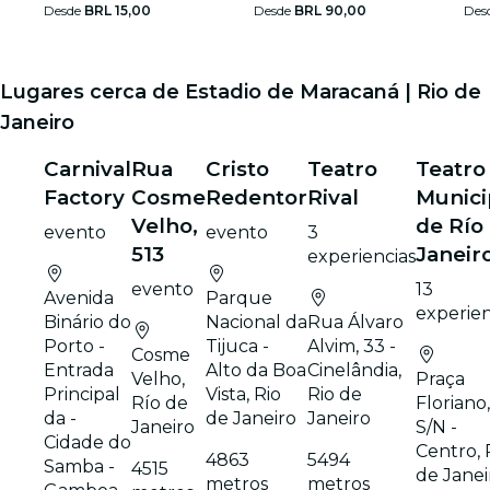
Baptista
Desde
BRL 15,00
Desde
BRL 90,00
Des
Lugares cerca de Estadio de Maracaná | Rio de
Janeiro
Carnival
Rua
Cristo
Teatro
Teatro
Factory
Cosme
Redentor
Rival
Munici
Velho,
de Río
evento
evento
3
513
Janeir
experiencias
evento
13
Avenida
Parque
experien
Binário do
Nacional da
Rua Álvaro
Porto -
Tijuca -
Alvim, 33 -
Cosme
Entrada
Alto da Boa
Cinelândia,
Velho,
Praça
Principal
Vista, Rio
Rio de
Río de
Floriano,
da -
de Janeiro
Janeiro
Janeiro
S/N -
Cidade do
Centro, 
4863
5494
Samba -
4515
de Janei
metros
metros