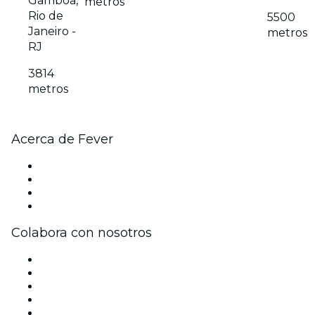
Gamboa,
metros
Rio de
5500
Janeiro -
metros
RJ
3814
metros
Acerca de Fever
Prensa
Únete al equipo
Tarjetas Regalo
Centro de asistencia
Colabora con nosotros
Gestiona tu evento
Publica tu evento
Eventos y beneficios para empresas
Programa de Afiliados
Programa de embajadores e influencers