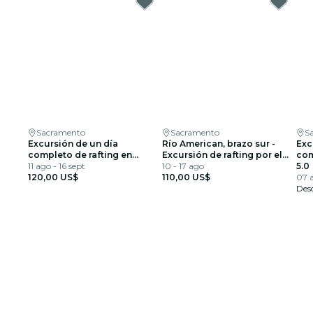
Sacramento
Sacramento
S
Excursión de un día
Río American, brazo sur -
Exc
completo de rafting en
Excursión de rafting por el
com
aguas bravas por el Middle
11 ago - 16 sept
desfiladero de PM (Clase 2-
10 - 17 ago
en 
5.0
Fork desde Auburn (clase 3-
120,00 US$
3+)
110,00 US$
For
07 a
4)
Des