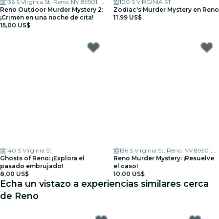
136 S Virginia St, Reno, NV 89501, USA
100 S VIRGINIA ST
Reno Outdoor Murder Mystery 2:
Zodiac's Murder Mystery en Reno
¡Crimen en una noche de cita!
11,99 US$
15,00 US$
140 S Virginia St
136 S Virginia St, Reno, NV 89501, USA
Ghosts of Reno: ¡Explora el
Reno Murder Mystery: ¡Resuelve
pasado embrujado!
el caso!
8,00 US$
10,00 US$
Echa un vistazo a experiencias similares cerca
de Reno