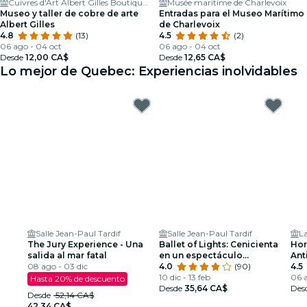
Cuivres d'Art Albert Gilles Boutique et Musée
Musée maritime de Charlevoix
Museo y taller de cobre de arte
Entradas para el Museo Marítimo
Albert Gilles
de Charlevoix
4.8
(13)
4.5
(2)
06 ago - 04 oct
06 ago - 04 oct
Desde
12,00 CA$
Desde
12,65 CA$
Lo mejor de Quebec: Experiencias inolvidables
Salle Jean-Paul Tardif
Salle Jean-Paul Tardif
L
The Jury Experience - Una
Ballet of Lights: Cenicienta
Hor
salida al mar fatal
en un espectáculo
Ant
08 ago - 03 dic
deslumbrante
4.0
(90)
4.5
10 dic - 13 feb
06 a
Hasta 20% de descuento
Desde
35,64 CA$
Des
Desde
52,14 CA$
42,34 CA$