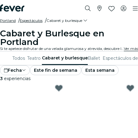
Portland
Espectáculos
Cabaret y burlesque
Cabaret y Burlesque en
Portland
Si te apetece disfrutar de una velada glamurosa y atrevida, descubre los mejores espectáculos de cabaret y burlesque de Portland. Disfruta de una experiencia única y divertida en la mejor compañía.
Ver más
Cabaret y burlesque
Todos
Teatro
Ballet
Espectáculos de
Fecha
Este fin de semana
Esta semana
3
experiencias