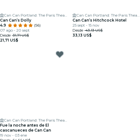
Can Can Portland: The Paris Theatre
Can Can Portland: The Paris Theatre
Can Can’s Dolly
Can Can’s Hitchcock Hotel
4.9
(56)
25 sept - 15 nov
07 ago - 20 sept
Desde
43,13 US$
Desde
31,71 US$
33,13 US$
21,71 US$
Can Can Portland: The Paris Theatre
Fue la noche antes de El
cascanueces de Can Can
19 nov - 03 ene