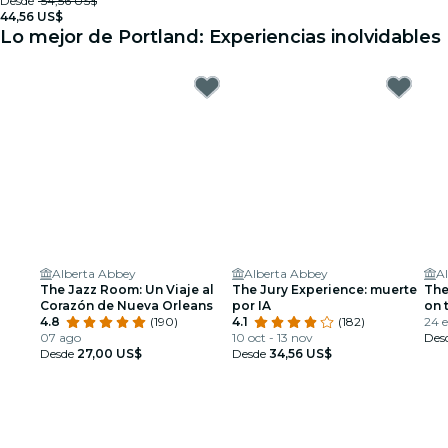
Desde
54,56 US$
44,56 US$
Lo mejor de Portland: Experiencias inolvidables
Alberta Abbey
Alberta Abbey
A
The Jazz Room: Un Viaje al
The Jury Experience: muerte
The
Corazón de Nueva Orleans
por IA
on 
4.8
(190)
4.1
(182)
24 
07 ago
10 oct - 13 nov
Des
Desde
27,00 US$
Desde
34,56 US$