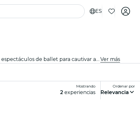
ES
Desde obras maestras emblemáticas hasta nuevas y atrevidas coreografías, Portland ofrece una variada gama de espectáculos de ballet para cautivar a públicos de todas las edades. Piérdete en los impresionantes movimientos, el asombroso vestuario y la emotiva narrativa que definen esta exquisita forma de arte.
Ver más
Mostrando
Ordenar por
2
experiencias
Relevancia