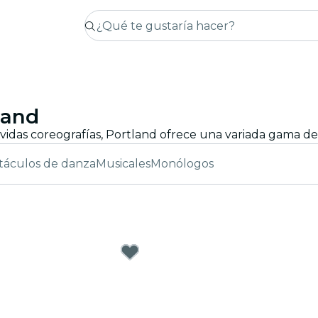
land
táculos de danza
Musicales
Monólogos