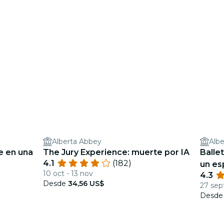
Alberta Abbey
Albe
e en una
The Jury Experience: muerte por IA
Balle
4.1
(182)
un es
10 oct - 13 nov
4.3
Desde
34,56 US$
27 sept
Desd