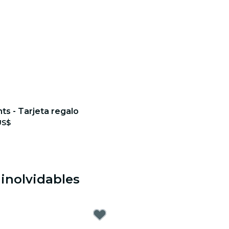
hts - Tarjeta regalo
US$
 inolvidables