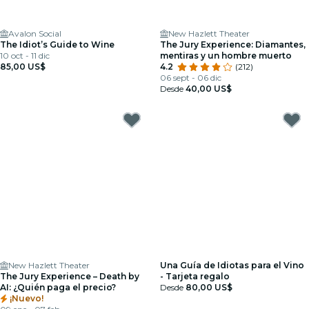
Avalon Social
New Hazlett Theater
The Idiot’s Guide to Wine
The Jury Experience: Diamantes,
10 oct - 11 dic
mentiras y un hombre muerto
85,00 US$
4.2
(212)
06 sept - 06 dic
Desde
40,00 US$
New Hazlett Theater
Una Guía de Idiotas para el Vino
The Jury Experience – Death by
- Tarjeta regalo
AI: ¿Quién paga el precio?
Desde
80,00 US$
¡Nuevo!