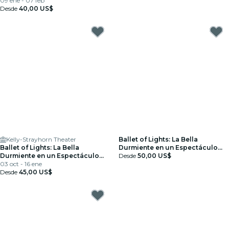
09 ene - 07 feb
Desde
40,00 US$
Kelly-Strayhorn Theater
Ballet of Lights: La Bella
Ballet of Lights: La Bella
Durmiente en un Espectáculo
Durmiente en un Espectáculo
Deslumbrante - Tarjeta regalo
Desde
50,00 US$
Deslumbrante
03 oct - 16 ene
Desde
45,00 US$