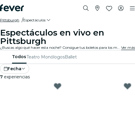
Pittsburgh
Espectáculos
Espectáculos en vivo en
Pittsburgh
¿Buscas algo qué hacer esta noche? Consigue tus boletos para los mejores espectáculos en vivo en Pittsburgh: teatro, shows de comedia, monólogos, magia, y mucho más.
Ver más
Todos
Teatro
Monólogos
Ballet
Fecha
7
experiencias