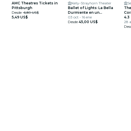
AMC Theatres Tickets in
Kelly-Strayhorn Theater
Pittsburgh
Ballet of Lights: La Bella
The
Desde
6,89 US$
Durmiente en un
Cor
5,49 US$
Espectáculo Deslumbrante
03 oct - 16 ene
4.3
Desde
45,00 US$
28 
Des