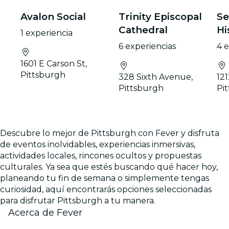
Avalon Social
Trinity Episcopal
Se
Cathedral
Hi
1 experiencia
6 experiencias
4 
1601 E Carson St,
Pittsburgh
328 Sixth Avenue,
12
Pittsburgh
Pi
Descubre lo mejor de Pittsburgh con Fever y disfruta
de eventos inolvidables, experiencias inmersivas,
actividades locales, rincones ocultos y propuestas
culturales. Ya sea que estés buscando qué hacer hoy,
planeando tu fin de semana o simplemente tengas
curiosidad, aquí encontrarás opciones seleccionadas
para disfrutar Pittsburgh a tu manera.
Acerca de Fever