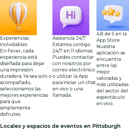
4,8 de 5 en la
Experiencias
Asistencia 24/7
App Store
inolvidables
Estamos contigo
Nuestra
En Fever, cada
24/7 en 11 idiomas.
aplicación se
experiencia está
Puedes contactar
encuentra
diseñada para dejar
con nosotros por
entre las
una impresión
correo electrónico
mejor
duradera. Ya sea solo o
o utilizar la App
valoradas y
acompañado,
para iniciar un chat
más utilizadas
seleccionamos las
en vivo o una
del sector del
mejores experiencias
llamada.
espectáculo
para que
en vivo.
simplemente
disfrutes.
Locales y espacios de eventos en Pittsburgh