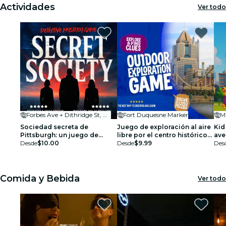
Actividades
Ver todo
Forbes Ave + Dithridge St, Pittsburgh, PA 15213
Fort Duquesne Marker
Sociedad secreta de
Juego de exploración al aire
Kid
Pittsburgh: un juego de
libre por el centro histórico
ave
detectives en la ciudad
Desde
$10.00
de Pittsburgh
Desde
$9.99
sup
Des
a 8
Comida y Bebida
Ver todo