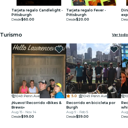
Tarjeta regalo Candlelight -
Tarjeta regalo Fever -
Din
Pittsburgh
Pittsburgh
exp
Desde
$60.00
Desde
$20.00
úni
Des
en 
Tar
Turismo
Ver todo
1049 Penn Ave
5.0
·
1049 Penn Ave
1
¡Nuevo! Recorrido «Bikes &
Recorrido en bicicleta por
Rec
Brews»
Burgh
whi
Aug 15 - Nov 14
Aug 9 - Feb 5
Aug
Desde
$99.00
Desde
$59.00
Des