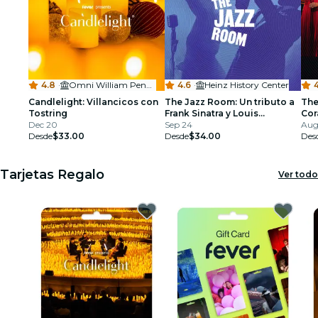
4.8
·
Omni William Penn Hotel
4.6
·
Heinz History Center
4
Candlelight: Villancicos con
The Jazz Room: Un tributo a
The
Tostring
Frank Sinatra y Louis
Cor
Dec 20
Armstrong
Sep 24
Aug
Desde
$33.00
Desde
$34.00
Des
Tarjetas Regalo
Ver todo