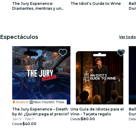
The Jury Experience:
The Idiot’s Guide to Wine
Ball
restaurantes
Diamantes, mentiras y un
Dur
hombre muerto
Esp
1
1
2
2
3
3
cine
Espectáculos
Ver todo
¡Nuevo!
·
New Hazlett Theater
The Jury Experience – Death
Una Guía de Idiotas para el
Ball
by AI: ¿Quién paga el precio?
Vino - Tarjeta regalo
Dur
Jan 9 - Feb 7
Desde
$80.00
Esp
Des
Desde
$40.00
Tar