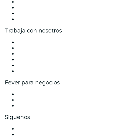
Prensa
Únete al equipo
Tarjetas Regalo
Centro de asistencia
Trabaja con nosotros
Gestiona tu evento
Publica tu evento
Eventos y beneficios para empresas
Programa de Afiliados
Programa de embajadores e influencers
Colaboraciones de marca
Fever para negocios
Eventos privados y boletos de grupo
Beneficios corporativos
Tarjetas y cupones de regalo corporativos
Síguenos
Facebook
X (Twitter)