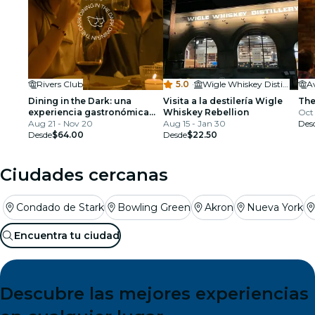
Rivers Club
5.0
·
Wigle Whiskey Distillery
Av
Dining in the Dark: una
Visita a la destilería Wigle
The
experiencia gastronómica
Whiskey Rebellion
Oct 
única con los ojos vendados
Aug 21 - Nov 20
Aug 15 - Jan 30
Des
en el Rivers Club de
Desde
$64.00
Desde
$22.50
Pittsburgh
Ciudades cercanas
Condado de Stark
Bowling Green
Akron
Nueva York
Encuentra tu ciudad
Descubre las mejores experiencias