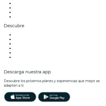
Instagram
TikTok
LinkedIn
Youtube
Descubre
Locales y espacios de eventos en Pittsburgh
Estados Unidos
Hoy
Mañana
Esta semana
Este fin de semana
Descarga nuestra app
Descubre los próximos planes y experiencias que mejor se
adapten a ti.