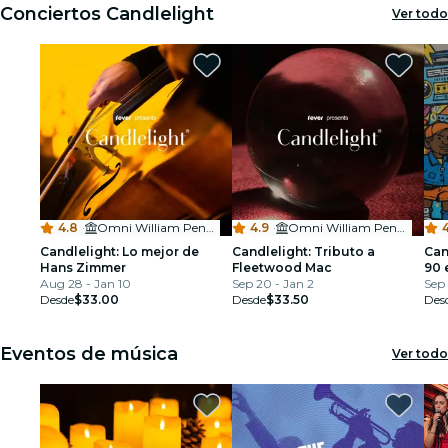
Conciertos Candlelight
Ver todo
4.8
·
Omni William Penn Hotel
4.9
·
Omni William Penn Hotel
4
Candlelight: Lo mejor de
Candlelight: Tributo a
Can
Hans Zimmer
Fleetwood Mac
90 
Aug 28 - Jan 10
Sep 20 - Jan 2
Sep 
Desde
$33.00
Desde
$33.50
Des
Eventos de música
Ver todo