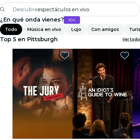
Descubre
espectáculos en vivo
¿En qué onda vienes?
AI
Madrid
Todo
Música en vivo
Lujo
Con amigos
Turi
candlelight
Top 5 en Pittsburgh
Ver todo
Londres
experiencias y ciudades
São Paulo
exposiciones
Seúl
recorridos por la ciudad
conciertos