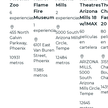
Zoo
Flame
Mills
Theatres
Th
Fire
Arizona
Ch
6
2
Museum
Mills 18
Fa
experiencias
experiencias
w/IMAX
20
1
experiencia
60
80
455 North
5000 South
películas
pel
Galvin
Arizona Mills
en
en
Parkway,
Circle,
6101 East
cartelera
car
Phoenix
Tempe
Van Buren
Street,
10931
12484
Phoenix
ARIZONA
315
metros
metros
MILLS,
Cha
11385
5000
Bou
metros
South
Cha
Arizona
143
Mills Circle,
met
Tempe
12645