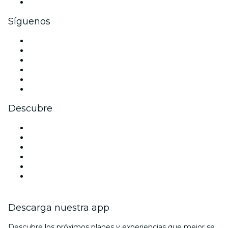
Tarjetas y cupones de regalo corporativos
Síguenos
Facebook
X (Twitter)
Instagram
TikTok
LinkedIn
Youtube
Descubre
Locales y espacios de eventos en Phoenix
Estados Unidos
Hoy
Mañana
Esta semana
Este fin de semana
Descarga nuestra app
Descubre los próximos planes y experiencias que mejor se