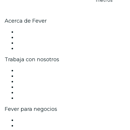
metros
Acerca de Fever
Prensa
Únete al equipo
Tarjetas Regalo
Centro de asistencia
Trabaja con nosotros
Gestiona tu evento
Publica tu evento
Eventos y beneficios para empresas
Programa de Afiliados
Programa de embajadores e influencers
Colaboraciones de marca
Fever para negocios
Eventos privados y boletos de grupo
Beneficios corporativos