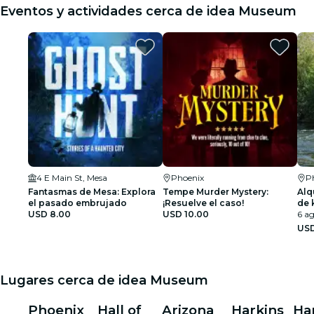
Eventos y actividades cerca de idea Museum
4 E Main St, Mesa
Phoenix
P
Fantasmas de Mesa: Explora
Tempe Murder Mystery:
Alq
el pasado embrujado
¡Resuelve el caso!
de 
USD 8.00
USD 10.00
per
6 ag
tra
USD
Lugares cerca de idea Museum
Phoenix
Hall of
Arizona
Harkins
Ha