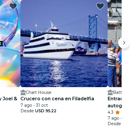
Chart House
Battlesh
y Joel &
Crucero con cena en Filadelfia
Entrada ge
7 ago - 31 oct
autoguia
Desde
USD 95.22
4.3
Jersey
7 ago - 3 n
Desde
USD