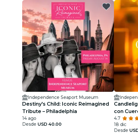
Independence Seaport Museum
Indepen
Destiny's Child: Iconic Reimagined
Candlelig
Tribute – Philadelphia
con Cuer
14 ago
4.7
Desde
USD 40.00
18 dic
Desde
USD