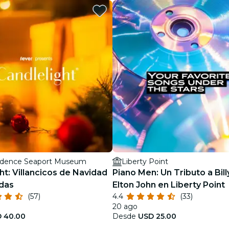
restaurantes
cine
dence Seaport Museum
Liberty Point
ht: Villancicos de Navidad
Piano Men: Un Tributo a Bill
das
Elton John en Liberty Point
(57)
4.4
(33)
20 ago
 40.00
Desde
USD 25.00