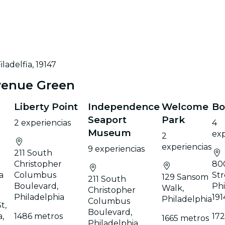
adelfia, 19147
venue Green
Liberty Point
Independence
Welcome
Bo
Seaport
Park
2 experiencias
4
Museum
exp
2
experiencias
9 experiencias
211 South
Christopher
800
a
Columbus
Str
129 Sansom
211 South
Boulevard,
Phi
Walk,
Christopher
Philadelphia
191
Philadelphia
Columbus
t,
Boulevard,
,
1486 metros
17
1665 metros
Philadelphia