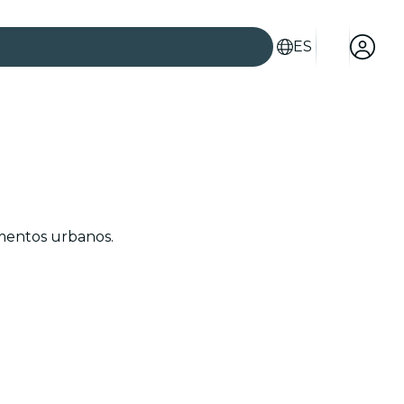
ES
es
mentos urbanos.
ad