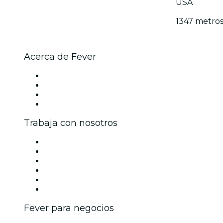
USA
1347 metro
Acerca de Fever
Prensa
Únete al equipo
Tarjetas Regalo
Centro de asistencia
Trabaja con nosotros
Gestiona tu evento
Publica tu evento
Eventos y beneficios para empresas
Programa de Afiliados
Programa de embajadores e influencers
Colaboraciones de marca
Fever para negocios