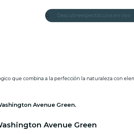
Descubre
espectáculos en vivo
Madrid
candlelight
Londres
experiencias y ciudad
ico que combina a la perfección la naturaleza con ele
São Paulo
exposiciones
Washington Avenue Green.
Seúl
recorridos por la ciud
 Washington Avenue Green
conciertos