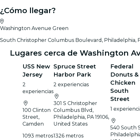
¿Cómo llegar?
Washington Avenue Green
South Christopher Columbus Boulevard, Philadelphia, Fil
Lugares cerca de Washington A
USS New
Spruce Street
Federal
Jersey
Harbor Park
Donuts &
Chicken
2
2 experiencias
South
experiencias
Street
301 S Christopher
1 experienci
100 Clinton
Columbus Blvd,
Street,
Philadelphia, PA 19106,
Camden
United States
540 South S
Philadelphia
1093 metros
1326 metros