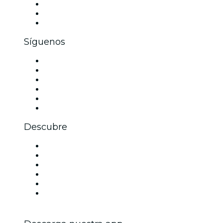
Eventos privados y boletos de grupo
Beneficios corporativos
Tarjetas y cupones de regalo corporativos
Síguenos
Facebook
X (Twitter)
Instagram
TikTok
LinkedIn
Youtube
Descubre
Locales y espacios de eventos en Filadelfia
Estados Unidos
Hoy
Mañana
Esta semana
Este fin de semana