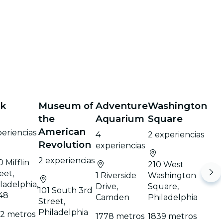
k
Museum of
Adventure
Washington
the
Aquarium
Square
American
eriencias
4
2 experiencias
Revolution
experiencias
2 experiencias
 Mifflin
210 West
eet,
1 Riverside
Washington
ladelphia,
Drive,
Square,
101 South 3rd
48
Camden
Philadelphia
Street,
Philadelphia
22 metros
1778 metros
1839 metros