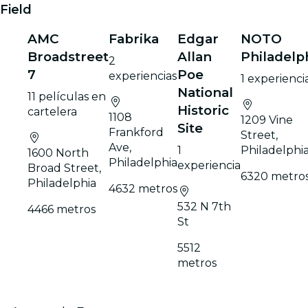
Field
AMC
Fabrika
Edgar
NOTO
Broadstreet
Allan
Philadelp
2
7
Pоe
experiencias
1 experienci
National
11 películas en
Historic
cartelera
1108
1209 Vine
Site
Frankford
Street,
Ave,
1
Philadelphi
1600 North
Philadelphia
experiencia
Broad Street,
6320 metro
Philadelphia
4632 metros
532 N 7th
4466 metros
St
5512
metros