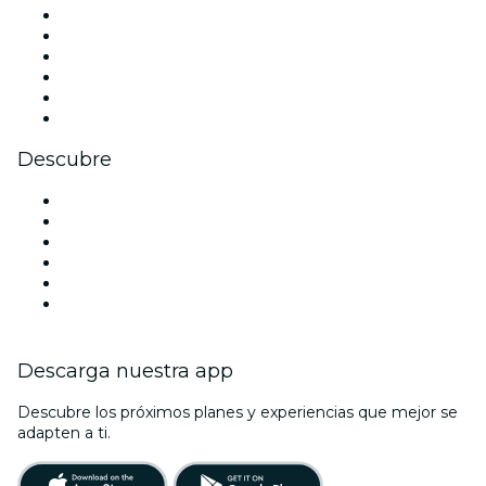
Facebook
X (Twitter)
Instagram
TikTok
LinkedIn
Youtube
Descubre
Locales y espacios de eventos en Filadelfia
Estados Unidos
Hoy
Mañana
Esta semana
Este fin de semana
Descarga nuestra app
Descubre los próximos planes y experiencias que mejor se
adapten a ti.