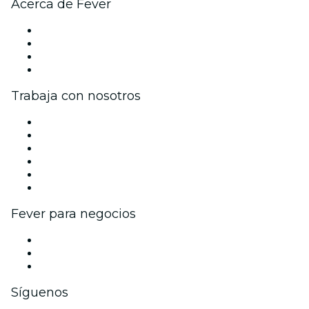
Acerca de Fever
Prensa
Únete al equipo
Tarjetas Regalo
Centro de asistencia
Trabaja con nosotros
Gestiona tu evento
Publica tu evento
Eventos y beneficios para empresas
Programa de Afiliados
Programa de embajadores e influencers
Colaboraciones de marca
Fever para negocios
Eventos privados y boletos de grupo
Beneficios corporativos
Tarjetas y cupones de regalo corporativos
Síguenos