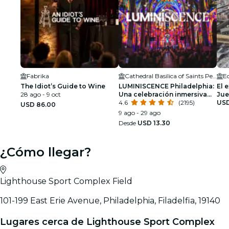
Fabrika
Cathedral Basilica of Saints Peter & Paul
E
The Idiot’s Guide to Wine
LUMINISCENCE Philadelphia:
El 
28 ago - 9 oct
Una celebración inmersiva
Jue
de luz, música e historia
4.6
(2195)
libr
USD
USD 86.00
9 ago - 29 ago
Desde
USD 13.30
¿Cómo llegar?
Lighthouse Sport Complex Field
101-199 East Erie Avenue, Philadelphia, Filadelfia, 19140
Lugares cerca de Lighthouse Sport Complex